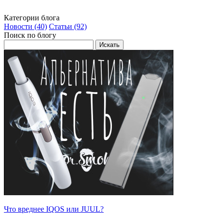
Категории блога
Новости (40)
Статьи (92)
Поиск по блогу
Что вреднее IQOS или JUUL?