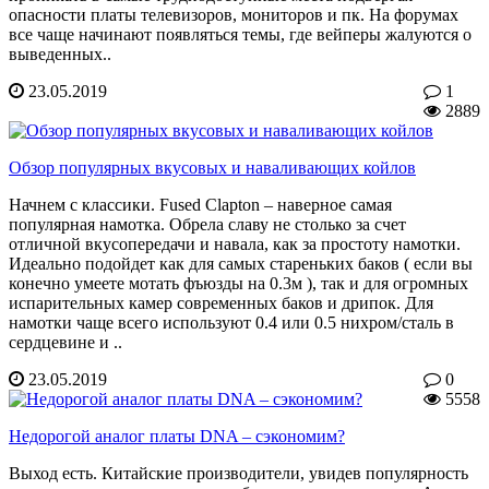
опасности платы телевизоров, мониторов и пк. На форумах
все чаще начинают появляться темы, где вейперы жалуются о
выведенных..
23.05.2019
1
2889
Обзор популярных вкусовых и наваливающих койлов
Начнем с классики. Fused Clapton – наверное самая
популярная намотка. Обрела славу не столько за счет
отличной вкусопередачи и навала, как за простоту намотки.
Идеально подойдет как для самых стареньких баков ( если вы
конечно умеете мотать фъюзды на 0.3м ), так и для огромных
испарительных камер современных баков и дрипок. Для
намотки чаще всего используют 0.4 или 0.5 нихром/сталь в
сердцевине и ..
23.05.2019
0
5558
Недорогой аналог платы DNA – сэкономим?
Выход есть. Китайские производители, увидев популярность