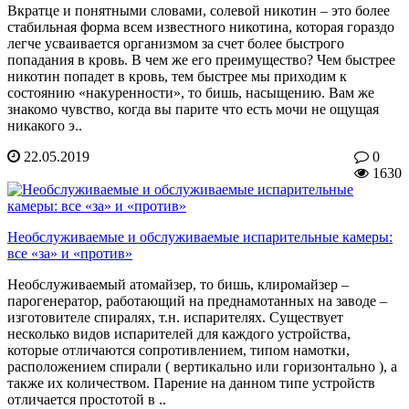
Вкратце и понятными словами, солевой никотин – это более
стабильная форма всем известного никотина, которая гораздо
легче усваивается организмом за счет более быстрого
попадания в кровь. В чем же его преимущество? Чем быстрее
никотин попадет в кровь, тем быстрее мы приходим к
состоянию «накуренности», то бишь, насыщению. Вам же
знакомо чувство, когда вы парите что есть мочи не ощущая
никакого э..
22.05.2019
0
1630
Необслуживаемые и обслуживаемые испарительные камеры:
все «за» и «против»
Необслуживаемый атомайзер, то бишь, клиромайзер –
парогенератор, работающий на преднамотанных на заводе –
изготовителе спиралях, т.н. испарителях. Существует
несколько видов испарителей для каждого устройства,
которые отличаются сопротивлением, типом намотки,
расположением спирали ( вертикально или горизонтально ), а
также их количеством. Парение на данном типе устройств
отличается простотой в ..