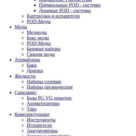
Премиальные POD - системы
Дешевые POD - системы
Картриджи и испарители
POD-Моды
Моды
Мехмоды
Бокс моды
POD-Моды
Базовые наборы
Сквонк моды
Атомайзеры
Баки
Дрипки
Жидкости
Наборы солевые
Наборы органические
Самозамес
Базы PG VG никотин
Ароматизаторы
Тара
Комплектующие
Инструменты
Испарители
Аккумуляторы