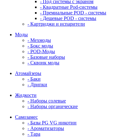
- Под системы с экраном
- Квадратные Pod-системы
- Премиальные POD - системы
- Дешевые POD - системы
- Картриджи и испарители
Моды
- Мехмоды
- Бокс моды
- POD-Моды
- Базовые наборы
- Сквонк моды
Атомайзеры
- Баки
- Дрипки
Жидкости
- Наборы солевые
- Наборы органические
Самозамес
- Базы PG VG никотин
- Ароматизаторы
- Тара