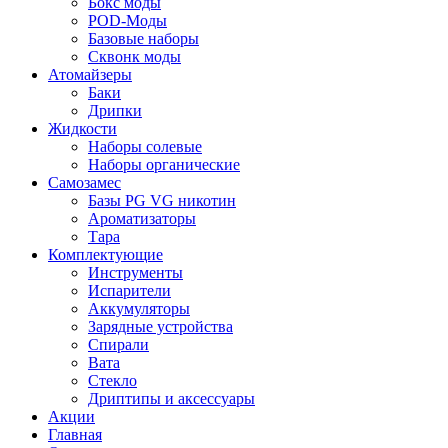
Бокс моды
POD-Моды
Базовые наборы
Сквонк моды
Атомайзеры
Баки
Дрипки
Жидкости
Наборы солевые
Наборы органические
Самозамес
Базы PG VG никотин
Ароматизаторы
Тара
Комплектующие
Инструменты
Испарители
Аккумуляторы
Зарядные устройства
Спирали
Вата
Стекло
Дриптипы и аксессуары
Акции
Главная