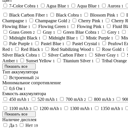
Цвет
7-Color Cobra
Agua Blue
Aqua Blue
Aurora
1
1
1
1
Black Carbon Fiber
Black Cobra
Blossom Pink
1
1
1
Champagne
Champagne Gold
Cherry Pink
Cherry 
1
2
1
Flowing Blue
Flowing Green
Flowing Pink
Fluid B
1
1
1
Grass Green
Gray
Green Blue Cobra
Grey
2
1
1
1
Midnight Black
Midnight Blue
Mistic Purple
Mis
1
1
1
Pale Purple
Pastel Blue
Pastel Crystal
Peafowl E
1
1
1
Red
Red Black
Red Stabilizing Wood
Rose Gold
1
1
1
1
Silver Black Cobra
Silver Carbon Fiber
Silver Gray
1
1
1
Amber
Sunset Yellow
Titanium Silver
Tribal Orange
1
1
1
Показать все
Тип аккумулятора
Встроенный
24
Минимальное сопротивление
0,6 Ом
1
Емкость аккумулятора
450 mAh
520 mAh
700 mAh
800 mAh
90
1
1
2
3
1100 mAh
1200 mAh
1300 mAh
1350 mAh
3
1
1
1
Показать все
Наличие дисплея
Да
Нет
5
19