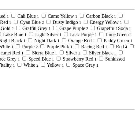
Red
Cali Blue
Camo Yellow
Carbon Black
1
1
1
1
 Red
Cyan Blue
Dusty Indigo
Energy Yellow
1
2
1
1
Gold
Graffiti Grey
Grape Purple
Grapefruit Soda
2
1
2
1
Lake Blue
Light Silver
Lilac Purple
Lime Green
1
1
1
1
Night Black
Night Dark
Orange Red
Paddy Green
1
1
1
1
 White
Purple
Purple Pink
Racing Red
Red
1
2
1
1
4
carlet Red
Sierra Blue
Silver
Silver Black
1
1
2
1
ace Grey
Speed Blue
Strawberry Red
Sunkissed
1
1
1
itality
White
Yellow
Space Gray
1
2
1
1