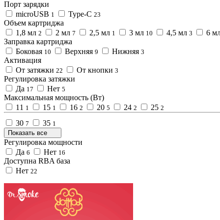
Порт зарядки
microUSB
Type-C
1
23
Объем картриджа
1,8 мл
2 мл
2,5 мл
3 мл
4,5 мл
6 м
2
7
1
10
3
Заправка картриджа
Боковая
Верхняя
Нижняя
10
9
3
Активация
От затяжки
От кнопки
22
3
Регулировка затяжки
Да
Нет
17
5
Максимальная мощность (Вт)
11
15
16
20
24
25
1
1
2
5
2
2
30
35
7
1
Показать все
Регулировка мощности
Да
Нет
6
16
Доступна RBA база
Нет
22