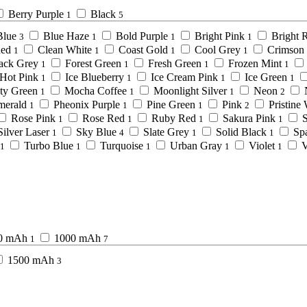
Berry Purple
Black
1
5
Blue
Blue Haze
Bold Purple
Bright Pink
Bright 
3
1
1
1
Red
Clean White
Coast Gold
Cool Grey
Crimson
1
1
1
1
lack Grey
Forest Green
Fresh Green
Frozen Mint
1
1
1
1
Hot Pink
Ice Blueberry
Ice Cream Pink
Ice Green
1
1
1
1
ty Green
Mocha Coffee
Moonlight Silver
Neon
1
1
1
2
merald
Pheonix Purple
Pine Green
Pink
Pristine
1
1
1
2
Rose Pink
Rose Red
Ruby Red
Sakura Pink
S
1
1
1
1
Silver Laser
Sky Blue
Slate Grey
Solid Black
Sp
1
4
1
1
Turbo Blue
Turquoise
Urban Gray
Violet
V
1
1
1
1
1
0 mAh
1000 mAh
1
7
1500 mAh
3