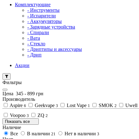
Комплектующие
- Инструменты
- Испарители
- Аккумуляторы
- Зарядные устройства
- Спирали
- Вата
- Стекло
- Дриптипы и аксессуары
- Дрип
Акции
Фильтры
Цена
345
-
899
грн
Производитель
Aspire
Geekvape
Lost Vape
SMOK
Uwell
6
3
1
2
Voopoo
ZQ
3
2
Показать все
Наличие
Все
В наличии
Нет в наличии
21
3