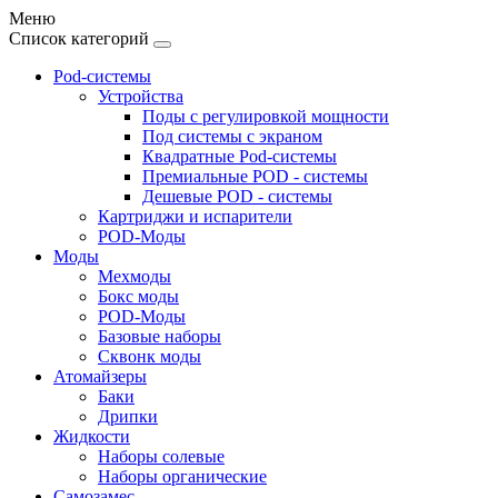
Меню
Список категорий
Pod-системы
Устройства
Поды с регулировкой мощности
Под системы с экраном
Квадратные Pod-системы
Премиальные POD - системы
Дешевые POD - системы
Картриджи и испарители
POD-Моды
Моды
Мехмоды
Бокс моды
POD-Моды
Базовые наборы
Сквонк моды
Атомайзеры
Баки
Дрипки
Жидкости
Наборы солевые
Наборы органические
Самозамес