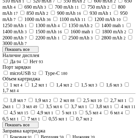
510 mAh
520 mAh
550 mAh
600 mAh
650
1
7
2
2
mAh
690 mAh
700 mAh
750 mAh
800
4
3
11
2
mAh
850 mAh
900 mAh
930 mAh
950
17
2
16
1
mAh
1000 mAh
1100 mAh
1200 mAh
7
36
11
10
1250 mAh
1300 mAh
1350 mAh
1400 mah
1
4
2
1
1400 mAh
1500 mAh
1600 mah
1800 mAh
3
16
1
2
2000 mAh
2200 mAh
2500 mAh
2800 mAh
7
1
3
2
3000 mAh
7
Показать все
Наличие дисплея
Да
Нет
94
93
Порт зарядки
microUSB
Type-C
52
180
Объем картриджа
1 мл
1,2 мл
1,4 мл
1,5 мл
1,6 мл
4
1
2
3
3
1,7 мл
4
1,8 мл
1,9 мл
2 мл
2,5 мл
2,7 мл
7
2
88
10
1
2мл
3 мл
3,5 мл
3,7 мл
3,8 мл
4 мл
1
49
6
1
1
11
4,5 мл
4,9 мл
5 мл
5,5 мл
6 мл
15
1
13
4
4
6,5 мл
7 мл
0,55 мл
0,7 мл
1
1
1
2
Показать все
Заправка картриджа
Боковая
Верхняя
Нижняя
91
59
20