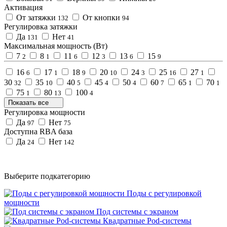
Активация
От затяжки
От кнопки
132
94
Регулировка затяжки
Да
Нет
131
41
Максимальная мощность (Вт)
7
8
11
12
13
15
2
1
6
3
6
9
16
17
18
20
24
25
27
6
1
9
10
3
16
1
30
35
40
45
50
60
65
70
32
10
5
4
4
7
1
1
75
80
100
1
13
4
Показать все
Регулировка мощности
Да
Нет
97
75
Доступна RBA база
Да
Нет
24
142
Выберите подкатегорию
Поды с регулировкой
мощности
Под системы с экраном
Квадратные Pod-системы