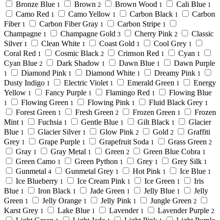
Bronze Blue
Brown
Brown Wood
Cali Blue
1
2
1
1
Camo Red
Camo Yellow
Carbon Black
Carbon
1
1
1
Fiber
Carbon Fiber Gray
Carbon Stripe
1
1
1
Champagne
Champagne Gold
Cherry Pink
Classic
1
3
2
Silver
Clean White
Coast Gold
Cool Grey
1
1
1
1
Coral Red
Cosmic Black
Crimson Red
Cyan
1
2
1
1
Cyan Blue
Dark Shadow
Dawn Blue
Dawn Purple
2
1
1
Diamond Pink
Diamond White
Dreamy Pink
1
1
1
1
Dusty Indigo
Electric Violet
Emerald Green
Energy
1
1
1
Yellow
Fancy Purple
Flamingo Red
Flowing Blue
1
1
1
Flowing Green
Flowing Pink
Fluid Black Grey
1
1
1
1
Forest Green
Fresh Green
Frozen Green
Frozen
1
2
1
Mint
Fuchsia
Gentle Blue
Gilt Black
Glacier
1
1
1
1
Blue
Glacier Silver
Glow Pink
Gold
Graffiti
1
1
2
2
Grey
Grape Purple
Grapefruit Soda
Grass Green
1
1
1
2
Gray
Gray Metal
Green
Green Blue Cobra
1
1
2
1
Green Camo
Green Python
Grey
Grey Silk
1
1
1
1
Gunmetal
Gunmetal Grey
Hot Pink
Ice Blue
4
1
1
1
Ice Blueberry
Ice Cream Pink
Ice Green
Iris
1
1
1
Blue
Iron Black
Jade Green
Jelly Blue
Jelly
1
1
1
1
Green
Jelly Orange
Jelly Pink
Jungle Green
1
1
1
2
Karst Grey
Lake Blue
Lavender
Lavender Purple
1
1
1
2