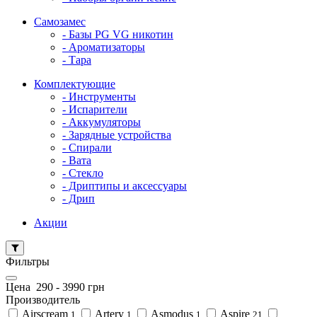
Самозамес
- Базы PG VG никотин
- Ароматизаторы
- Тара
Комплектующие
- Инструменты
- Испарители
- Аккумуляторы
- Зарядные устройства
- Спирали
- Вата
- Стекло
- Дриптипы и аксессуары
- Дрип
Акции
Фильтры
Цена
290
-
3990
грн
Производитель
Airscream
Artery
Asmodus
Aspire
1
1
1
21