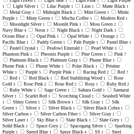
Light Green
Light Jade
Light Pink
Light Purple
1
1
1
Light Silver
Lilac Purple
Lion
Matte Black
1
1
1
1
1
Metal Gray
Midnight Black
Mint Green
Mistic
1
2
1
Purple
Misty Green
Mocha Coffee
Modern Red
1
1
1
1
Moonlight Silver
Moonlit Pink
Moss Green
1
1
2
Navy Blue
Neon
Night Black
Night Dark
4
3
1
1
Ocean Blue
Opal Pink
Opal White
Orange
2
1
1
2
Pacific Blue
Paddy Green
Pale Purple
Pastel Blue
1
1
1
1
Pastel Crystal
Peafowl Emerald
Pearl White
1
1
3
Phantom Pink
Pheonix Purple
Pine Green
Pink
1
1
1
7
Platinum Black
Platinum Gray
Plume Blue
1
1
1
Plume Pink
Plume White
Polar Black
Pristine
1
1
1
White
Purple
Purple Pink
Racing Red
Red
1
5
1
2
7
Red
Red Black
Red Stabilizing Wood
Rose
1
1
1
Gold
Rose Pink
Rose Red
Rosy
Ruby Red
3
2
2
1
2
Ruby White
Sage Green
Sahara Gold
Samurai
1
1
1
Silver
Scarlet Red
Scorching Cloud
Seashell White
1
1
1
Shiny Green
Silk Brown
Silk Gray
Silk
1
1
1
1
Green
Silver
Silver Black
Silver Black Cobra
1
3
1
1
Silver Carbon
Silver Carbon Fiber
Silver Gray
1
1
1
Silver Laser
Sky Blue
Slate Black
Slate Grey
1
6
1
1
Solid Black
Space Grey
Spacegang Silver
Sparking
1
2
1
Purple
Speed Blue
Spray Black
SS
Steel
1
1
4
1