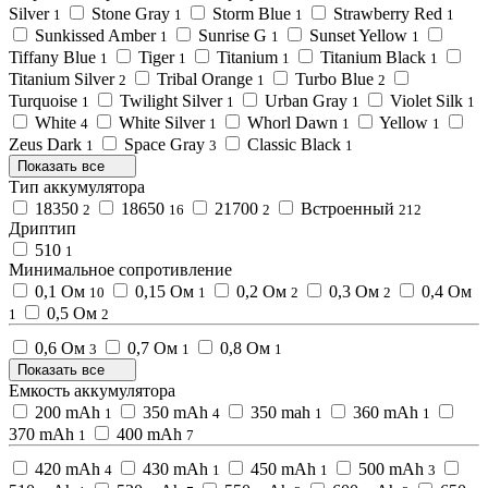
Silver
Stone Gray
Storm Blue
Strawberry Red
1
1
1
1
Sunkissed Amber
Sunrise G
Sunset Yellow
1
1
1
Tiffany Blue
Tiger
Titanium
Titanium Black
1
1
1
1
Titanium Silver
Tribal Orange
Turbo Blue
2
1
2
Turquoise
Twilight Silver
Urban Gray
Violet Silk
1
1
1
1
White
White Silver
Whorl Dawn
Yellow
4
1
1
1
Zeus Dark
Space Gray
Classic Black
1
3
1
Показать все
Тип аккумулятора
18350
18650
21700
Встроенный
2
16
2
212
Дриптип
510
1
Минимальное сопротивление
0,1 Ом
0,15 Ом
0,2 Ом
0,3 Ом
0,4 Ом
10
1
2
2
0,5 Ом
1
2
0,6 Ом
0,7 Ом
0,8 Ом
3
1
1
Показать все
Емкость аккумулятора
200 mAh
350 mAh
350 mah
360 mAh
1
4
1
1
370 mAh
400 mAh
1
7
420 mAh
430 mAh
450 mAh
500 mAh
4
1
1
3