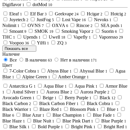
Digiflavor
dotMod
1
10
Eleaf
Elf Bar
Geekvape
Hcigar
Hotcig
1
3
24
2
2
Joyetech
JustFog
Lost Vape
Nevoks
2
5
16
1
Nolimit
OVNS
OXVA
Rincoe
SEA pods
1
7
6
2
1
Smoant
SMOK
Smoking Vapor
Suorin
9
19
2
6
THC
Upends
Uwell
Vapefly
Vaporesso
1
1
18
1
29
Voopoo
YiHi
ZQ
36
1
3
Показать все
Наличие
Все
В наличии
Нет в наличии
63
171
Цвет
7-Color Cobra
Abyss Blue
Abyssal Blue
Agua
1
1
1
Blue
Alpine Green
Amber Orange
1
1
1
Antarctica G
Aqua Blue
Aqua Pink
Armor Blue
1
1
1
Astral Silver
Aurora Blue
Aurora Purple
1
1
2
2
Avocado Green
Beige
Berry Purple
Black
1
1
1
12
Black Carbon
Black Carbon Fiber
Black Cobra
2
1
1
Black Warrior
Blaze Red
Blossom Pink
Blue
1
1
1
1
Blue
Blue Azur
Blue Champion
Blue Fade
6
1
1
1
Blue Haze
Blue Nuit
Blue Pink Dart
Blue Purple
1
1
1
1
Blue Silk
Bold Purple
Bright Pink
Bright Red
1
1
1
1