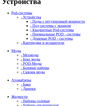
Устройства
Pod-системы
- Устройства
- Поды с регулировкой мощности
- Под системы с экраном
- Квадратные Pod-системы
- Премиальные POD - системы
- Дешевые POD - системы
- Картриджи и испарители
Моды
- Мехмоды
- Бокс моды
- POD-Моды
- Базовые наборы
- Сквонк моды
Атомайзеры
- Баки
- Дрипки
Жидкости
- Наборы солевые
- Наборы органические