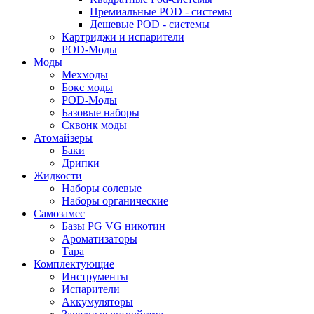
Премиальные POD - системы
Дешевые POD - системы
Картриджи и испарители
POD-Моды
Моды
Мехмоды
Бокс моды
POD-Моды
Базовые наборы
Сквонк моды
Атомайзеры
Баки
Дрипки
Жидкости
Наборы солевые
Наборы органические
Самозамес
Базы PG VG никотин
Ароматизаторы
Тара
Комплектующие
Инструменты
Испарители
Аккумуляторы