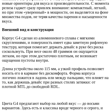
новые ориентиры для вкуса и производительности. С момента
релиза гаджет сразу привлек внимание: компактный, легкий,
но при этом «уверенный» в мощности, он выделяется на фоне
множества подов, не теряя качества парения и насыщенности
вкуса.
Внешний вид и конструкция
Корпус G4 сделан из алюминиевого сплава с мягкими
скруглениями, и поверхность имеет едва заметную рифленую
текстуру, которая помогает держать девайс в руке без риска
соскользнуть. При весе около 48 граммов он ощущается
легким, но при этом достаточно плотным, не возникает
ощущения пустоты внутри.
Длина устройства около 115 мм, а узкий профиль позволяет
носить его в кармане без дискомфорта. Форма корпуса
логично ложится в ладонь или между пальцами, что влияет на
то, как держишь девайс при разных стилях затяжки: от
плотной MTL до свободной RDL.
Цвета G4 предлагают выбор на любой вкус — до восьми
вариантов. Здесь есть и классика вроде черного и серого, и