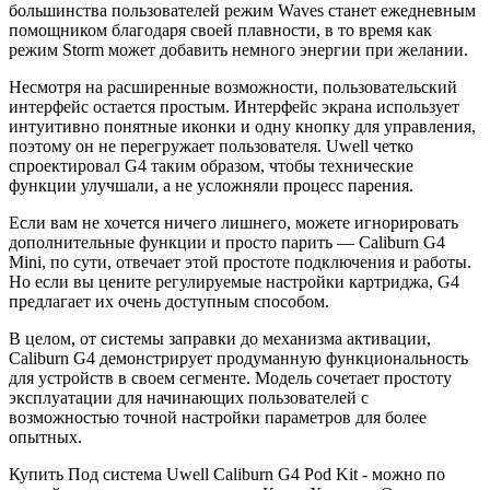
большинства пользователей режим Waves станет ежедневным
помощником благодаря своей плавности, в то время как
режим Storm может добавить немного энергии при желании.
Несмотря на расширенные возможности, пользовательский
интерфейс остается простым. Интерфейс экрана использует
интуитивно понятные иконки и одну кнопку для управления,
поэтому он не перегружает пользователя. Uwell четко
спроектировал G4 таким образом, чтобы технические
функции улучшали, а не усложняли процесс парения.
Если вам не хочется ничего лишнего, можете игнорировать
дополнительные функции и просто парить — Caliburn G4
Mini, по сути, отвечает этой простоте подключения и работы.
Но если вы цените регулируемые настройки картриджа, G4
предлагает их очень доступным способом.
В целом, от системы заправки до механизма активации,
Caliburn G4 демонстрирует продуманную функциональность
для устройств в своем сегменте. Модель сочетает простоту
эксплуатации для начинающих пользователей с
возможностью точной настройки параметров для более
опытных.
Купить Под система Uwell Caliburn G4 Pod Kit - можно по