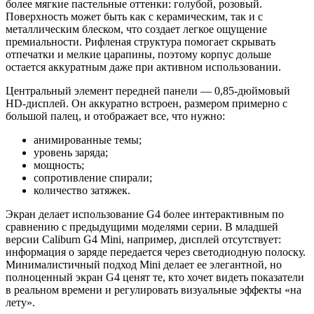
более мягкие пастельные оттенки: голубой, розовый.
Поверхность может быть как с керамическим, так и с
металлическим блеском, что создает легкое ощущение
премиальности. Рифленая структура помогает скрывать
отпечатки и мелкие царапины, поэтому корпус дольше
остается аккуратным даже при активном использовании.
Центральный элемент передней панели — 0,85-дюймовый
HD-дисплей. Он аккуратно встроен, размером примерно с
большой палец, и отображает все, что нужно:
анимированные темы;
уровень заряда;
мощность;
сопротивление спирали;
количество затяжек.
Экран делает использование G4 более интерактивным по
сравнению с предыдущими моделями серии. В младшей
версии Caliburn G4 Mini, например, дисплей отсутствует:
информация о заряде передается через светодиодную полоску.
Минималистичный подход Mini делает ее элегантной, но
полноценный экран G4 ценят те, кто хочет видеть показатели
в реальном времени и регулировать визуальные эффекты «на
лету».