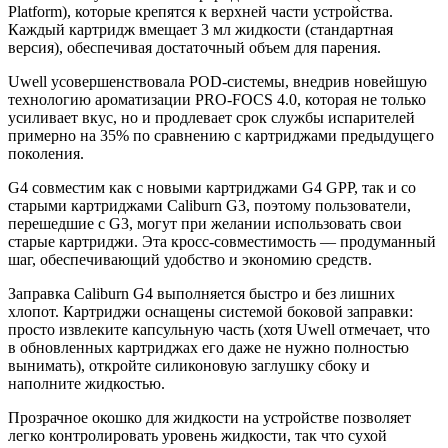
Platform), которые крепятся к верхней части устройства.
Каждый картридж вмещает 3 мл жидкости (стандартная
версия), обеспечивая достаточный объем для парения.
Uwell усовершенствовала POD-системы, внедрив новейшую
технологию ароматизации PRO-FOCS 4.0, которая не только
усиливает вкус, но и продлевает срок службы испарителей
примерно на 35% по сравнению с картриджами предыдущего
поколения.
G4 совместим как с новыми картриджами G4 GPP, так и со
старыми картриджами Caliburn G3, поэтому пользователи,
перешедшие с G3, могут при желании использовать свои
старые картриджи. Эта кросс-совместимость — продуманный
шаг, обеспечивающий удобство и экономию средств.
Заправка Caliburn G4 выполняется быстро и без лишних
хлопот. Картриджи оснащены системой боковой заправки:
просто извлеките капсульную часть (хотя Uwell отмечает, что
в обновленных картриджах его даже не нужно полностью
вынимать), откройте силиконовую заглушку сбоку и
наполните жидкостью.
Прозрачное окошко для жидкости на устройстве позволяет
легко контролировать уровень жидкости, так что сухой