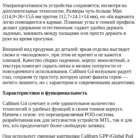
Ультрапортативность устройства сохраняется, несмотря на
дополнительные технологии. Размеры чуть больше Mini
(114,9×26×15,6 мм против 112,7×24,1×14 мм), но оба варианта
легко помещаются в карман. Плавные углы и тонкий профиль
делают удержание естественным: гаджет удобно держать
ладонью, зажимать между пальцами или просто держать в
руке во время прогулки.
Внешний вид продуман до деталей: яркая отделка выглядит
свежо и «молодежно», при этом не кричит и не кажется
хлипкой. Качество сборки надежное, корпус монолитный, а
текстура помогает скрыть пятна и мелкие потертости от
повседневного использования. Caliburn G4 визуально радует
глаз, сохраняя ту простоту, которую ценят фанаты серии —
ничего лишнего, но с характером и современными акцентами.
Характеристики и функциональность
Caliburn G4 сочетает в себе удивительное количество
технологий и удобных функций в своем тонком корпусе.
Начнем с основ: это перезаправляемая POD-система,
разработанная как для энтузиастов устройств MTL, так и для
тех, кто предпочитает более свободную затяжку.
Она использует сменные картриджи Caliburn GPP (Global Pod