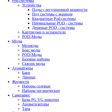
Pod-системы
Устройства
Поды с регулировкой мощности
Под системы с экраном
Квадратные Pod-системы
Премиальные POD - системы
Дешевые POD - системы
Картриджи и испарители
POD-Моды
Моды
Мехмоды
Бокс моды
POD-Моды
Базовые наборы
Сквонк моды
Атомайзеры
Баки
Дрипки
Жидкости
Наборы солевые
Наборы органические
Самозамес
Базы PG VG никотин
Ароматизаторы
Тара