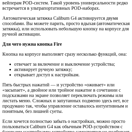
вейперам POD-систем. Такой уровень универсальности редко
встречается в ультрапортативных POD-наборах.
Автоматическая затяжка Caliburn G4 активируется двумя
способами. Вы можете парить, просто вдыхая (автоматическая
затяжка), или использовать небольшую кнопку на корпусе для
ручной активации.
Для чего нужна кнопка Fire
Кнопка на корпусе выполняет сразу несколько функций, она:
отвечает за включение и выключение устройства;
активирует ручную затяжку;
открывает доступ к настройкам.
Пять быстрых нажатий — и устройство «оживает» или
«засыпает», а двойное или тройное нажатие в сочетании с
подсказками на экране позволяет переключать режимы или
листать меню. Сложных и запутанных подменю здесь нет, все
продумано так, чтобы управление оставалось интуитивным и
понятным, без лишней суеты.
Если хочется полностью забыть о настройках, можно просто
пользоваться Caliburn G4 как обычным POD-устройством с
базовыми настройками: устройство самостоятельно подбирает