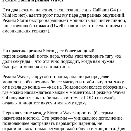
Эти два режима парения, эксклюзивные для Caliburn G4 (в
Mini их нет), адаптируют подачу пара для разных ощущений.
Режим Storm быстро наращивает мощность для интенсивной,
впечатляющей затяжки (Uwell сравнивает это с «катанием на
американских горках»).
На практике режим Storm дает более мощный
первоначальный поток пара, чтобы удовлетворить тягу «за
доли секунды», что отлично подходит, когда вам нужна
быстрая и мощная доза никотина.
Режим Waves, с другой стороны, плавно распределяет
мощность, обеспечивая более мягкую и стабильную затяжку
от начала до конца — «как на Лондонском колесе обозрения»,
где можно наслаждаться каждым моментом. В режиме Waves
G4 ощущается как стабильная система с POD-системой,
отдавая приоритет вкусу и мягкому вдоху.
Переключение между Storm и Waves простое (быстрым
нажатием кнопок). Эти режимы — уникальное дополнение,
позволяющее настраивать параметры парения, не
ограничиваясь только регулировкой обдува и мощности. Для