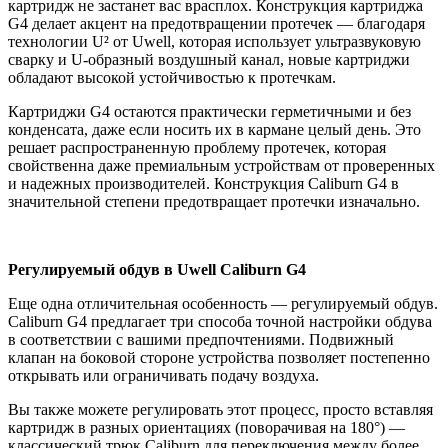
картридж не застанет вас врасплох. Конструкция картриджа
G4 делает акцент на предотвращении протечек — благодаря
технологии U² от Uwell, которая использует ультразвуковую
сварку и U-образный воздушный канал, новые картриджи
обладают высокой устойчивостью к протечкам.
Картриджи G4 остаются практически герметичными и без
конденсата, даже если носить их в кармане целый день. Это
решает распространенную проблему протечек, которая
свойственна даже премиальным устройствам от проверенных
и надежных производителей. Конструкция Caliburn G4 в
значительной степени предотвращает протечки изначально.
Регулируемый обдув в Uwell Caliburn G4
Еще одна отличительная особенность — регулируемый обдув.
Caliburn G4 предлагает три способа точной настройки обдува
в соответствии с вашими предпочтениями. Подвижный
клапан на боковой стороне устройства позволяет постепенно
открывать или ограничивать подачу воздуха.
Вы также можете регулировать этот процесс, просто вставляя
картридж в разных ориентациях (поворачивая на 180°) —
классический трюк Caliburn для переключения между более