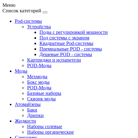
Меню
Список категорий
Pod-системы
Устройства
Поды с регулировкой мощности
Под системы с экраном
Квадратные Pod-системы
Премиальные POD - системы
Дешевые POD - системы
Картриджи и испарители
POD-Моды
Моды
Мехмоды
Бокс моды
POD-Моды
Базовые наборы
Сквонк моды
Атомайзеры
Баки
Дрипки
Жидкости
Наборы солевые
Наборы органические
Самозамес