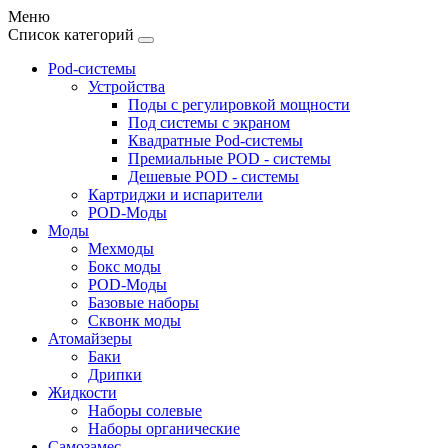
Меню
Список категорий
Pod-системы
Устройства
Поды с регулировкой мощности
Под системы с экраном
Квадратные Pod-системы
Премиальные POD - системы
Дешевые POD - системы
Картриджи и испарители
POD-Моды
Моды
Мехмоды
Бокс моды
POD-Моды
Базовые наборы
Сквонк моды
Атомайзеры
Баки
Дрипки
Жидкости
Наборы солевые
Наборы органические
Самозамес