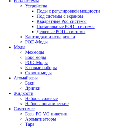
Pod-системы
Устройства
Поды с регулировкой мощности
Под системы с экраном
Квадратные Pod-системы
Премиальные POD - системы
Дешевые POD - системы
Картриджи и испарители
POD-Моды
Моды
Мехмоды
Бокс моды
POD-Моды
Базовые наборы
Сквонк моды
Атомайзеры
Баки
Дрипки
Жидкости
Наборы солевые
Наборы органические
Самозамес
Базы PG VG никотин
Ароматизаторы
Тара