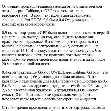
Отличная производительность всегда была отличительной
чертой серии Caliburn, и G3 Pro в этом плане не
разочаровывает. В комплект входят два картриджа с
технологией Pro-FOCS: 0,9 Ом и 0,4 Ом, у каждого из
которых есть свои особенности.
0,9-омные картриджи GPP были включены в несколько версий
Caliburn G3 за последний год, что неудивительно: они
практически идеальные. Вы можете протестировать их с
вашими любимыми электронными жидкостями MTL на
мощности 14-15 Вт, и вкусы вас точно не разочаруют. Что
касается долговечности, то практика показывает: эти
картриджи не теряют своей производительности даже после
20 мл электронной жидкости.
0,4-омный картридж GPP от UWELL для Caliburn G3 Pro – это
новинка, которая, безусловно, достойна похвалы. Этот
картридж предназначен для RDL-парения с мощностью до 35
Вт. В то время как другие картриджи в семействе G3 вмещают
2,5 мл электронной жидкости, картриджи 0,4 Ом имеют
емкость 3 мл. Пластик также кристально чистый, что
позволяет легче видеть уровень электронной жидкости.
С точки зрения производительности этот картридж является