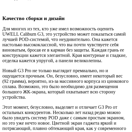
Качество сборки и дизайн
Для многих из тех, кто уже имел возможность оценить
UWELL Caliburn G3, это устройство может показаться самой
лучшей POD-системой, что неудивительно. Она кажется
настолько высококлассной, что вы почти чувствуете себя
виноватым, бросая ее в карман без защиты. Каждая грань ее
конструкции кажется элегантной. Края контурные и гладкие,
отделка кажется упругой, а панели великолепны.
Новый G3 Pro не только выглядит премиально, но и
ощущается прочным. Он, безусловно, имеет некоторый вес
(92 грамма), вероятно, из-за массивного корпуса из цинкового
сплава. Возможно, это было необходимо для размещения
большого ЖК-экрана, который охватывает всю сторону
устройства.
Этот момент, безусловно, выделяет и отличает G3 Pro от
остальных конкурентов. Несколько лет назад редко можно
было увидеть систему POD даже с самым простым экраном,
но это уже нечто новое. Цветной экран гаджета яркий и
потрясающий, плавно обтекающий края, как у современного