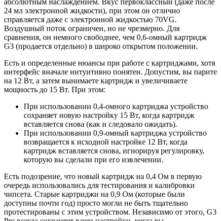
абсолютным наслаждением. Вкус первоклассный (даже после
24 мл электронной жидкости), при этом он отлично
справляется даже с электронной жидкостью 70VG.
Воздушный поток ограничен, но не чрезмерно. Для
сравнения, он немного свободнее, чем 0,6-омный картридж
G3 (продается отдельно) в широко открытом положении.
Есть и определенные нюансы при работе с картриджами, хотя
интерфейс вначале интуитивно понятен. Допустим, вы парите
на 12 Вт, а затем вынимаете картридж и увеличиваете
мощность до 15 Вт. При этом:
При использовании 0,4-омного картриджа устройство
сохраняет новую настройку 15 Вт, когда картридж
вставляется снова (как и следовало ожидать).
При использовании 0,9-омный картриджа устройство
возвращается к исходной настройке 12 Вт, когда
картридж вставляется снова, игнорируя регулировку,
которую вы сделали при его извлечении.
Есть подозрение, что новый картридж на 0,4 Ом в первую
очередь использовались для тестирования и калибровки
чипсета. Старые картриджи на 0,9 Ом (которые были
доступны почти год) просто могли не быть тщательно
протестированы с этим устройством. Независимо от этого, G3
Pro всегда сохраняет ваши настройки, когда вы