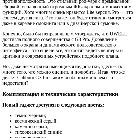
противоположность. Это стильный pod-vape с премиальной
сборкой, оснащенный огромным ЖК-экраном и множеством
функций. Хотя многим очень нравится Lite версия, Pro — это
совсем другая лига. Это гаджет он будет отлично смотреться
даже в кармане смокинга или в дизайнерской сумочке.
Конечно, было бы неправильным утверждать, что UWELL
достигла полного совершенства с G3 Pro. Добавление
большого экрана и динамического пользовательского
интерфейса – это еще не все, что хотят видеть вейперы и
критики в современных устройствах подобного плана.
Но, даже несмотря на имеющиеся недостатки, здесь есть
много того, что можно оценить и полюбить. Итак, что же
делает Caliburn G3 Pro таким особенным и в чем его
недостатки?
Комплектация и технические характеристики
Новый гаджет доступен в следующих цветах:
темно-черный;
космический серый;
каменно-серый;
тихоокеанский синий;
розовое золото;