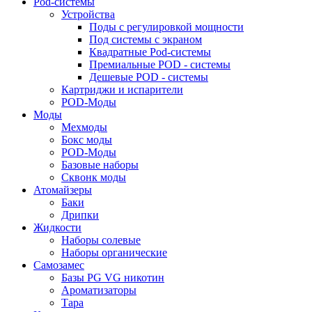
Pod-системы
Устройства
Поды с регулировкой мощности
Под системы с экраном
Квадратные Pod-системы
Премиальные POD - системы
Дешевые POD - системы
Картриджи и испарители
POD-Моды
Моды
Мехмоды
Бокс моды
POD-Моды
Базовые наборы
Сквонк моды
Атомайзеры
Баки
Дрипки
Жидкости
Наборы солевые
Наборы органические
Самозамес
Базы PG VG никотин
Ароматизаторы
Тара