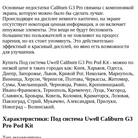
Основные недостатки Caliburn G3 Pro связаны с компоновкой
экрана, которую можно было бы сделать лучше.
Происходящее на дисплее немного хаотично, на экране
отсутствует некоторая ценная информация, и он включает
ненужные элементы. Эти вещи не будут беспокоить
большинство пользователей и не повлияют на процесс
парения, но их стоит упомянуть. Это действительно
эффектный и красивый дисплей, но явно есть возможности
для улучшения.
Купить Под система Uwell Caliburn G3 Pro Pod Kit - можно по
низкой цене в таких городах как: Киев, Харьков, Одесса,
Днепр, Запорожье, Львов, Кривой Рог, Николаев, Мариуполь,
Винница, Херсон, Чернигов, Полтава, Черкассы, Житомир,
Сумы, Хмельницкий, Черновцы, Ровно, Кропивницький,
Ивано-Франковск, Тернополь, Кременчуг, Луцк, Ужгород,
Славянск, Бровары, Ковель, Коломия, Краматорск, Лозовая,
Павлоград, Стрий, Мукачево, Александрия, Прилуки,
Новоград – Волинський.
Характеристики: Под система Uwell Caliburn G3
Pro Pod Kit
Тип аккумулятора