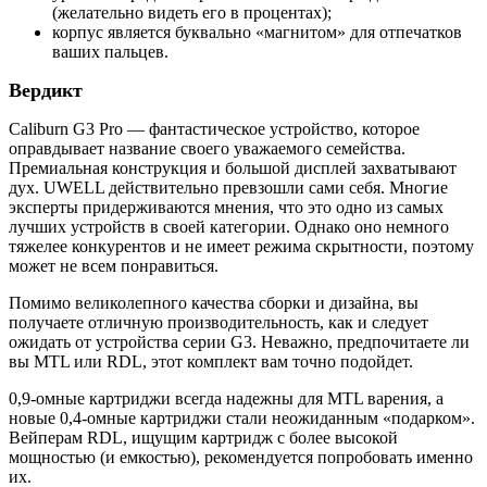
(желательно видеть его в процентах);
корпус является буквально «магнитом» для отпечатков
ваших пальцев.
Вердикт
Caliburn G3 Pro — фантастическое устройство, которое
оправдывает название своего уважаемого семейства.
Премиальная конструкция и большой дисплей захватывают
дух. UWELL действительно превзошли сами себя. Многие
эксперты придерживаются мнения, что это одно из самых
лучших устройств в своей категории. Однако оно немного
тяжелее конкурентов и не имеет режима скрытности, поэтому
может не всем понравиться.
Помимо великолепного качества сборки и дизайна, вы
получаете отличную производительность, как и следует
ожидать от устройства серии G3. Неважно, предпочитаете ли
вы MTL или RDL, этот комплект вам точно подойдет.
0,9-омные картриджи всегда надежны для MTL варения, а
новые 0,4-омные картриджи стали неожиданным «подарком».
Вейперам RDL, ищущим картридж с более высокой
мощностью (и емкостью), рекомендуется попробовать именно
их.