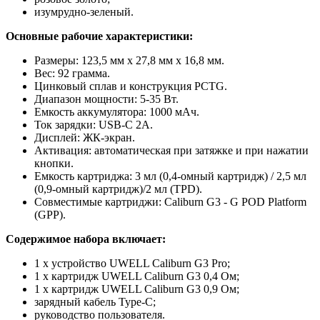
изумрудно-зеленый.
Основные рабочие характеристики:
Размеры: 123,5 мм x 27,8 мм x 16,8 мм.
Вес: 92 грамма.
Цинковый сплав и конструкция PCTG.
Диапазон мощности: 5-35 Вт.
Емкость аккумулятора: 1000 мАч.
Ток зарядки: USB-C 2A.
Дисплей: ЖК-экран.
Активация: автоматическая при затяжке и при нажатии
кнопки.
Емкость картриджа: 3 мл (0,4-омный картридж) / 2,5 мл
(0,9-омный картридж)/2 мл (TPD).
Совместимые картриджи: Caliburn G3 - G POD Platform
(GPP).
Содержимое набора включает:
1 x устройство UWELL Caliburn G3 Pro;
1 x картридж UWELL Caliburn G3 0,4 Ом;
1 x картридж UWELL Caliburn G3 0,9 Ом;
зарядный кабель Type-C;
руководство пользователя.