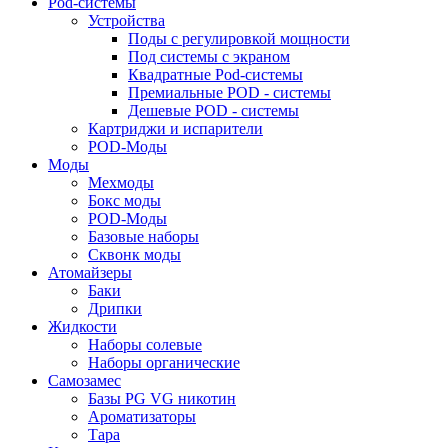
Pod-системы
Устройства
Поды с регулировкой мощности
Под системы с экраном
Квадратные Pod-системы
Премиальные POD - системы
Дешевые POD - системы
Картриджи и испарители
POD-Моды
Моды
Мехмоды
Бокс моды
POD-Моды
Базовые наборы
Сквонк моды
Атомайзеры
Баки
Дрипки
Жидкости
Наборы солевые
Наборы органические
Самозамес
Базы PG VG никотин
Ароматизаторы
Тара