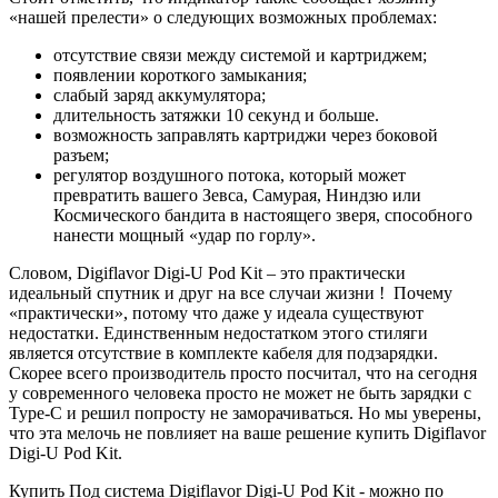
«нашей прелести» о следующих возможных проблемах:
отсутствие связи между системой и картриджем;
появлении короткого замыкания;
слабый заряд аккумулятора;
длительность затяжки 10 секунд и больше.
возможность заправлять картриджи через боковой
разъем;
регулятор воздушного потока, который может
превратить вашего Зевса, Самурая, Ниндзю или
Космического бандита в настоящего зверя, способного
нанести мощный «удар по горлу».
Словом, Digiflavor Digi-U Pod Kit – это практически
идеальный спутник и друг на все случаи жизни ! Почему
«практически», потому что даже у идеала существуют
недостатки. Единственным недостатком этого стиляги
является отсутствие в комплекте кабеля для подзарядки.
Скорее всего производитель просто посчитал, что на сегодня
у современного человека просто не может не быть зарядки с
Type-C и решил попросту не заморачиваться. Но мы уверены,
что эта мелочь не повлияет на ваше решение купить Digiflavor
Digi-U Pod Kit.
Купить Под система Digiflavor Digi-U Pod Kit - можно по