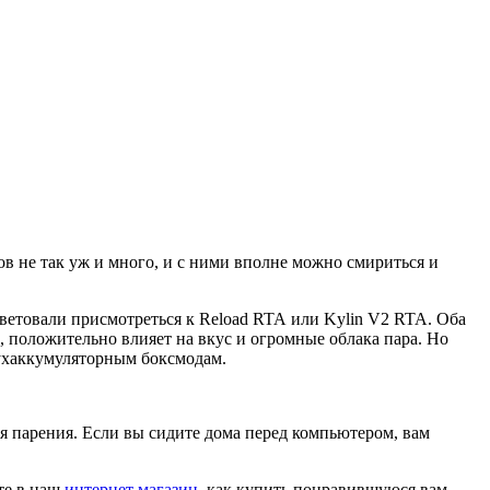
ов не так уж и много, и с ними вполне можно смириться и
оветовали присмотреться к Reload RTA или Kylin V2 RTA. Оба
, положительно влияет на вкус и огромные облака пара. Но
вухаккумуляторным боксмодам.
ля парения. Если вы сидите дома перед компьютером, вам
те в наш
интернет магазин
, как купить понравившуюся вам