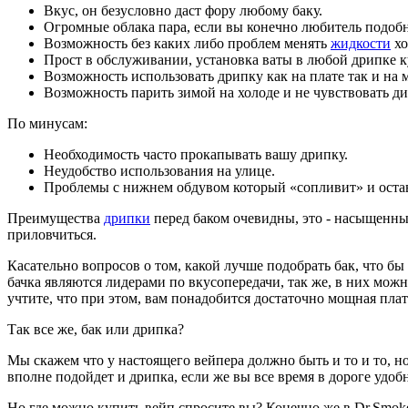
Вкус, он безусловно даст фору любому баку.
Огромные облака пара, если вы конечно любитель подобн
Возможность без каких либо проблем менять
жидкости
хо
Прост в обслуживании, установка ваты в любой дрипке ку
Возможность использовать дрипку как на плате так и на м
Возможность парить зимой на холоде и не чувствовать д
По минусам:
Необходимость часто прокапывать вашу дрипку.
Неудобство использования на улице.
Проблемы с нижнем обдувом который «сопливит» и остав
Преимущества
дрипки
перед баком очевидны, это - насыщенный
приловчиться.
Касательно вопросов о том, какой лучше подобрать бак, что б
бачка являются лидерами по вкусопередачи, так же, в них мож
учтите, что при этом, вам понадобится достаточно мощная пла
Так все же, бак или дрипка?
Мы скажем что у настоящего вейпера должно быть и то и то, н
вполне подойдет и дрипка, если же вы все время в дороге удобн
Но где можно купить вейп спросите вы? Конечно же в Dr.Smok