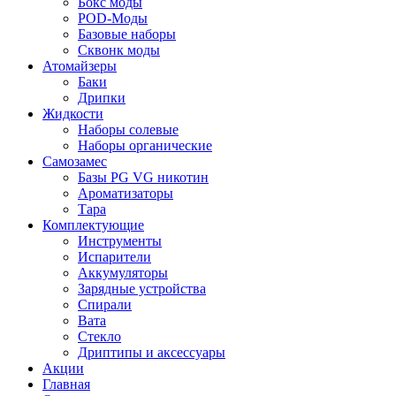
Бокс моды
POD-Моды
Базовые наборы
Сквонк моды
Атомайзеры
Баки
Дрипки
Жидкости
Наборы солевые
Наборы органические
Самозамес
Базы PG VG никотин
Ароматизаторы
Тара
Комплектующие
Инструменты
Испарители
Аккумуляторы
Зарядные устройства
Спирали
Вата
Стекло
Дриптипы и аксессуары
Акции
Главная