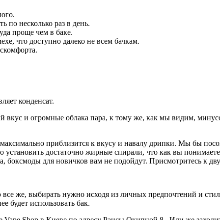
ого.
ть по несколько раз в день.
да проще чем в баке.
ехе, что доступно далеко не всем бачкам.
искомфорта.
ляет конденсат.
 вкус и огромные облака пара, к тому же, как мы видим, минус
ы максимально приблизится к вкусу и навалу дрипки. Мы бы пос
но установить достаточно жирные спирали, что как вы понимаете
та, боксмоды для новичков вам не подойдут. Присмотритесь к д
о все же, выбирать нужно исходя из личных предпочтений и сти
ее будет использовать бак.
e Vape Shop в Киеве по адресу Раисы Окипной 8. Или же заходи