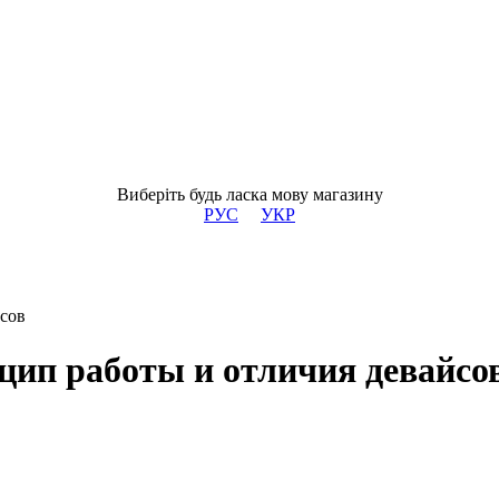
Виберіть будь ласка мову магазину
РУС
УКР
йсов
цип работы и отличия девайсо