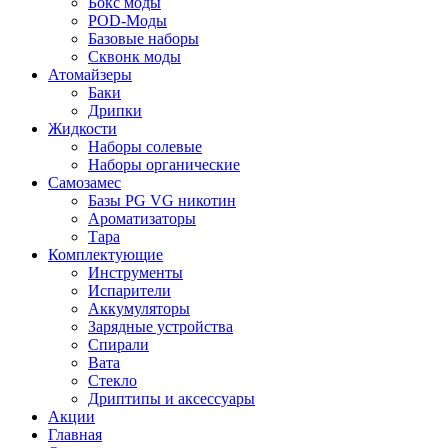
Бокс моды
POD-Моды
Базовые наборы
Сквонк моды
Атомайзеры
Баки
Дрипки
Жидкости
Наборы солевые
Наборы органические
Самозамес
Базы PG VG никотин
Ароматизаторы
Тара
Комплектующие
Инструменты
Испарители
Аккумуляторы
Зарядные устройства
Спирали
Вата
Стекло
Дриптипы и аксессуары
Акции
Главная