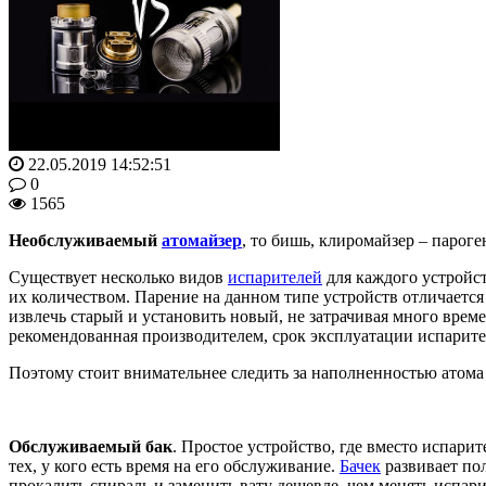
22.05.2019 14:52:51
0
1565
Необслуживаемый
атомайзер
, то бишь, клиромайзер – пароге
Существует несколько видов
испарителей
для каждого устройст
их количеством. Парение на данном типе устройств отличается
извлечь старый и установить новый, не затрачивая много врем
рекомендованная производителем, срок эксплуатации испарител
Поэтому стоит внимательнее следить за наполненностью атома и
Обслуживаемый бак
. Простое устройство, где вместо испар
тех, у кого есть время на его обслуживание.
Бачек
развивает по
прокалить спираль и заменить вату дешевле, чем менять испар