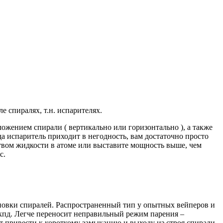
е спиралях, т.н. испарителях.
ожением спирали ( вертикально или горизонтально ), а также
а испаритель приходит в негодность, вам достаточно просто
ством жидкости в атоме или выставите мощность выше, чем
с.
тановки спиралей. Распространенный тип у опытных вейперов и
кпд. Легче переносит неправильный режим парения –
ет привести к короткому замыканию и выходу из строя спирали