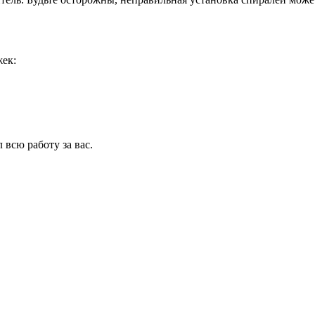
ек:
 всю работу за вас.