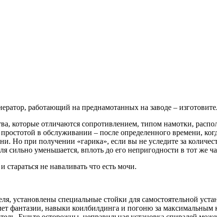
нератор, работающий на преднамотанных на заводе – изготовител
ва, которые отличаются сопротивлением, типом намотки, распол
 простотой в обслуживании – после определенного времени, когд
ени. Но при получении «гарика», если вы не уследите за количе
я сильно уменьшается, вплоть до его непригодности в тот же ча
 стараться не наваливать что есть мочи.
ителя, установлены специальные стойки для самостоятельной ус
лет фантазии, навыки коилбилдинга и погоню за максимальным 
итель. Будьте осторожны, неправильная установка спиралей мож