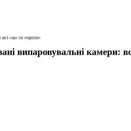
 всі «за» та «проти»
ані випаровувальні камери: вс