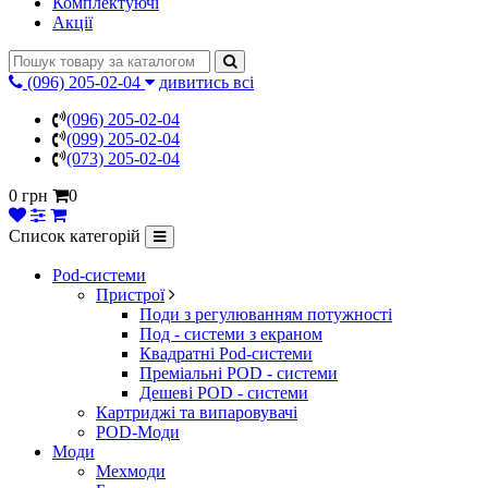
Комплектуючі
Акції
(096) 205-02-04
дивитись всі
(096) 205-02-04
(099) 205-02-04
(073) 205-02-04
0 грн
0
Список категорій
Pod-системи
Пристрої
Поди з регулюванням потужності
Под - системи з екраном
Квадратні Pod-системи
Преміальні POD - системи
Дешеві POD - системи
Картриджі та випаровувачі
POD-Моди
Моди
Мехмоди