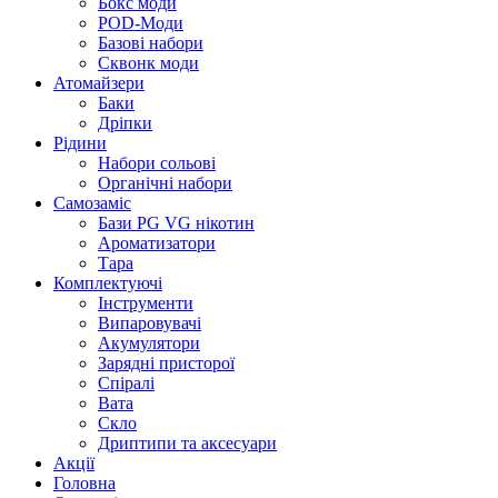
Бокс моди
POD-Моди
Базові набори
Сквонк моди
Атомайзери
Баки
Дріпки
Рідини
Набори сольові
Органічні набори
Самозаміс
Бази PG VG нікотин
Ароматизатори
Тара
Комплектуючі
Інструменти
Випаровувачі
Акумулятори
Зарядні присторої
Спіралі
Вата
Скло
Дриптипи та аксесуари
Акції
Головна