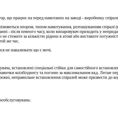
тор, що працює на перед намотаних на заводі - виробнику спіраля
різняються опором, типом намотування, розташуванням спіралі (в
анні - після певного часу, коли випаровувач приходить у неприда
и не стежите за кількістю рідини в атомі або виставите потужні
той же час.
ися не навалювати що є мочі.
вувача, встановлені спеціальні стійки для самостійного встановл
, навички коілбілдингу та погоню за максимальним ккд. Легше п
ежні, неправильне встановлення спіралей може призвести до коро
необслуговувань: