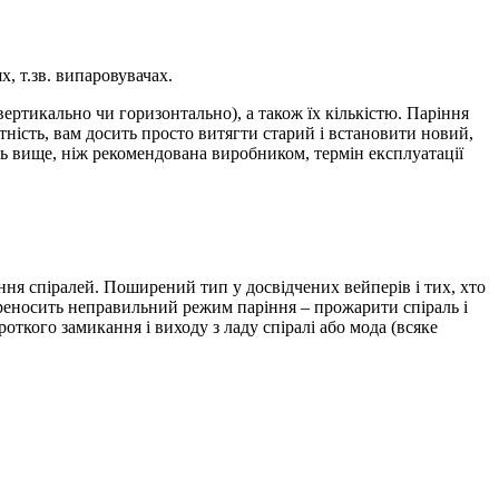
х, т.зв. випаровувачах.
ертикально чи горизонтально), а також їх кількістю. Паріння
тність, вам досить просто витягти старий і встановити новий,
сть вище, ніж рекомендована виробником, термін експлуатації
ення спіралей. Поширений тип у досвідчених вейперів і тих, хто
ереносить неправильний режим паріння – прожарити спіраль і
ткого замикання і виходу з ладу спіралі або мода (всяке