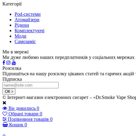
Категорії
Pod-системи
Атомайзери
Рідини
Комплектуючі
Моди
Самозаміс
Ми в мережі
Ми дуже любимо наших передплатників у соціальних мережах і
Розсилка
Підпишіться на нашу розсилку цікавих статей та гарячих акцій 
Підписка
ОК
© Інтернет-магазин електронних сигарет – «Dr.Smoke Vape Sho
Ви дивились
0
Обрані товари
0
Порівняння товарів
0
Кошик
0