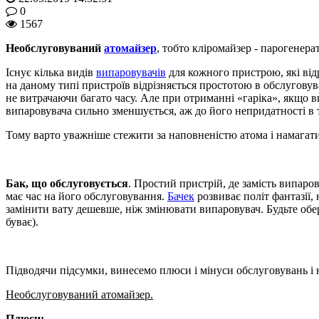
0
1567
Необслуговуваний
атомайзер
, тобто кліромайзер - парогенера
Існує кілька видів
випаровувачів
для кожного пристрою, які від
на даному типі пристроїв відрізняється простотою в обслуговув
не витрачаючи багато часу. Але при отриманні «гаріка», якщо в
випаровувача сильно зменшується, аж до його непридатності в 
Тому варто уважніше стежити за наповненістю атома і намагат
Бак, що обслуговується
. Простий пристрій, де замість випаро
має час на його обслуговування.
Бачек
розвиває політ фантазії
замінити вату дешевше, ніж змінювати випаровувач. Будьте обер
буває).
Підводячи підсумки, винесемо плюси і мінуси обслуговувань і 
Необслуговуваний атомайзер.
Плюси: