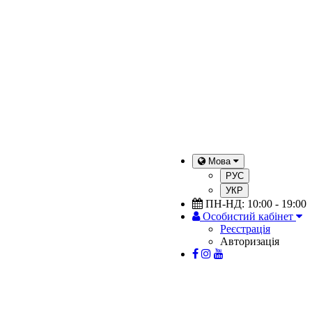
Мова
РУС
УКР
ПН-НД: 10:00 - 19:00
Особистий кабінет
Реєстрація
Авторизація