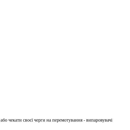
або чекати своєї черги на перемотування - випаровувачі