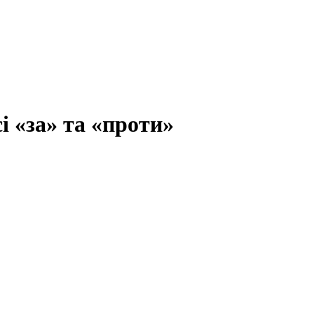
і «за» та «проти»