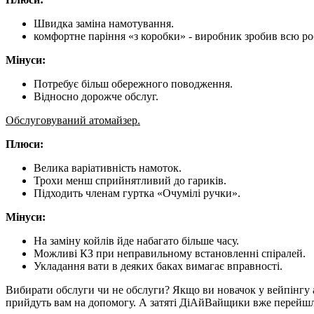
Швидка заміна намотування.
комфортне паріння «з коробки» - виробник зробив всю роб
Мінуси:
Потребує більш обережного поводження.
Відносно дорожче обслуг.
Обслуговуваний атомайзер.
Плюси:
Велика варіативність намоток.
Трохи менш сприйнятливий до гариків.
Підходить членам гуртка «Очумілі ручки».
Мінуси:
На заміну койлів йде набагато більше часу.
Можливі КЗ при неправильному встановленні спіралей.
Укладання вати в деяких баках вимагає вправності.
Вибирати обслуги чи не обслуги? Якщо ви новачок у вейпінгу а
прийдуть вам на допомогу. А затяті ДіАйВайщики вже перейшли