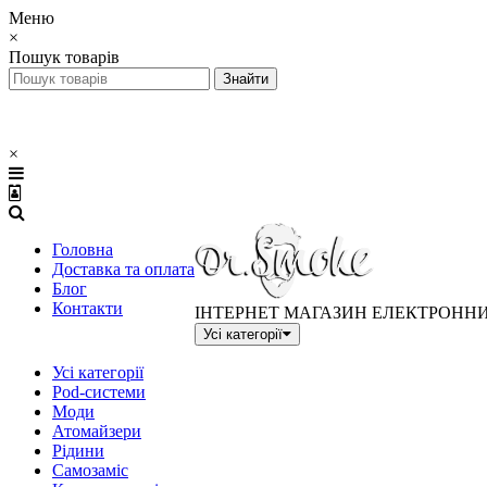
Меню
×
Пошук товарів
×
Головна
Доставка та оплата
Блог
Контакти
ІНТЕРНЕТ МАГАЗИН ЕЛЕКТРОНН
Усі категорії
Усі категорії
Pod-системи
Моди
Атомайзери
Рідини
Самозаміс