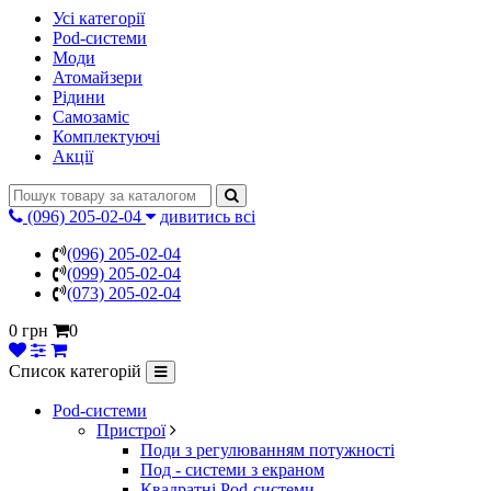
Усі категорії
Pod-системи
Моди
Атомайзери
Рідини
Самозаміс
Комплектуючі
Акції
(096) 205-02-04
дивитись всі
(096) 205-02-04
(099) 205-02-04
(073) 205-02-04
0 грн
0
Список категорій
Pod-системи
Пристрої
Поди з регулюванням потужності
Под - системи з екраном
Квадратні Pod-системи