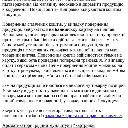
підтвердження від магазину необхідно відправити продукцію
в відділення «Нової Пошти» Відправка відбувається коштом
Покупця.
Повернення сплачених коштів, у випадку повернення
продукції, відбувається
на банківську картку
на підставі
Вашої заяви, після перевірки комплектності та стану продукції
протягом трьох банківських діб та залежить від регламенту
банківської установи після отримання продукції, якщо
продукція не має явних ушкоджень захисної плівки та має
товарний вигляд. Повернення коштів здійснюється тільки на
картку, з якої була проведена попередня транзакція. У випадку
оплати сервісом «Нова Пей» повернення коштів можливо на
картку отримувача, який значиться в експрес-накладній «Нова
Пошта», та прізвище, ім’я та по батькові співпадають.
Заміна продукції здійснюється на аналогічну товарну позицію.
У випадку відсутності у наявності в магазині відповідного
товару, магазин залишає за собою право здійснити заміну на
інший товар, що є в наявності, узгоджуючи це с Покупцем.
Зверніть увагу: не всі категорії товарів підлягають
поверненню згідно із
законом «Про захист прав споживачів»
.
Ароматизатори, рідини,мундштуки
*картриджі,