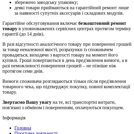
збережено заводську упаковку;
деякі товари приймаються на гарантійний ремонт лише
за наявності супутніх аксесуарів і складових модулів.
Гарантійне обслуговування включає
безкоштовний ремонт
товару
в уповноважених сервісних центрах протягом терміну
гарантії (до 14 днів).
В разі відсутності аналогічного товару при поверненні грошей
за товар неналежної якості, розрахунки із споживачем
провадяться, виходячи з вартості товару на момент його
купівлі. Гроші повертаються в день пред'явлення вимоги, а в
разі неможливості повернення грошей – не пізніше ніж
протягом семи днів.
Вимоги споживача розглядаються тільки після пред'явлення
товарного чека, що підтверджує покупку, повної комплектації
товару.
Звертаємо Вашу увагу
на те, всі транспортні витрати,
пов'язані з обміном і поверненням, оплачуються покупцем.
Інформація
Головна
Програма лояльності