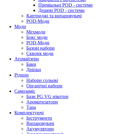
Преміальні POD - системи
Дешеві POD - системи
Картриджі та випаровувачі
POD-Моди
Моди
Мехмоди
Бокс моди
POD-Моди
Базові набори
Сквонк моди
Атомайзери
Баки
Дріпки
Рідини
Набори сольові
Органічні набори
Самозаміс
Бази PG VG нікотин
Ароматизатори
Тара
Комплектуючі
Інструменти
Випаровувачі
Акумулятори