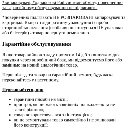
*випаровувачі, *однарозові Pod-системи обміну, поверненню
та гарантійному обслуговуванню не підлягають.
*поверненню підлягають НЕ РОЗПАКОВАНІ випаровувачі та
картриджі. Якщо є сліди розтину упаковуння і спроби
вторинної запакування (особливо це стосується ПЕ упаковки
або блістерів) - товар повернути неможливо.
Гарантійне обслуговування
Якщо товар вийшов з ладу протягом 14 діб за винятком дня
покупки через виробничий брак, ми відремонтуємо його або
замінимо на новий аналогічний товар.
Перш ніж здати товар на гарантійний ремонт, будь ласка,
переконайтесь у наступному.
Переконайтеся, що:
гарантійні пломби на місці;
пристрої, які не мають зовнішніх пошкоджень та не
залиті рідиною;
товар використовувався за інструкцією;
ви не ремонтували товар самостійно і не змінювали
його конструкції;