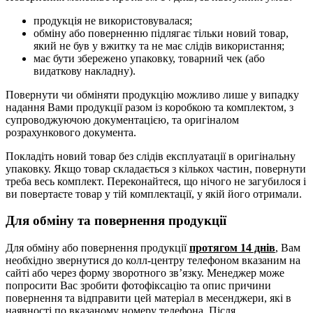
продукція не використовувалася;
обміну або поверненню підлягає тільки новий товар,
який не був у вжитку та не має слідів використання;
має бути збережено упаковку, товарний чек (або
видаткову накладну).
Повернути чи обміняти продукцію можливо лише у випадку
надання Вами продукції разом із коробкою та комплектом, з
супроводжуючою документацією, та оригіналом
розрахункового документа.
Покладіть новий товар без слідів експлуатації в оригінальну
упаковку. Якщо товар складається з кількох частин, повернути
треба весь комплект. Переконайтеся, що нічого не загубилося і
ви повертаєте товар у тій комплектації, у якій його отримали.
Для обміну та повернення продукції
Для обміну або повернення продукції
протягом 14 днів
, Вам
необхідно звернутися до колл-центру телефоном вказаним на
сайті або через форму зворотного зв’язку. Менеджер може
попросити Вас зробити фотофіксацію та опис причини
повернення та відправити цей матеріал в месенджери, які в
наявності по вказаному номеру телефона. Після