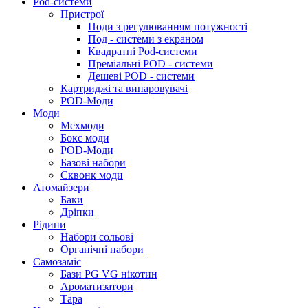
Pod-системи
Пристрої
Поди з регулюванням потужності
Под - системи з екраном
Квадратні Pod-системи
Преміальні POD - системи
Дешеві POD - системи
Картриджі та випаровувачі
POD-Моди
Моди
Мехмоди
Бокс моди
POD-Моди
Базові набори
Сквонк моди
Атомайзери
Баки
Дріпки
Рідини
Набори сольові
Органічні набори
Самозаміс
Бази PG VG нікотин
Ароматизатори
Тара