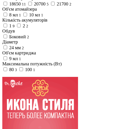
18650
20700
21700
11
5
2
Об'єм атомайзера
8 мл
10 мл
1
1
Кількість акумуляторів
1
2
9
2
Обдув
Боковий
2
Діаметр
24 мм
2
Об'єм картриджа
9 мл
1
Максимальна потужність (Вт)
80
100
3
1