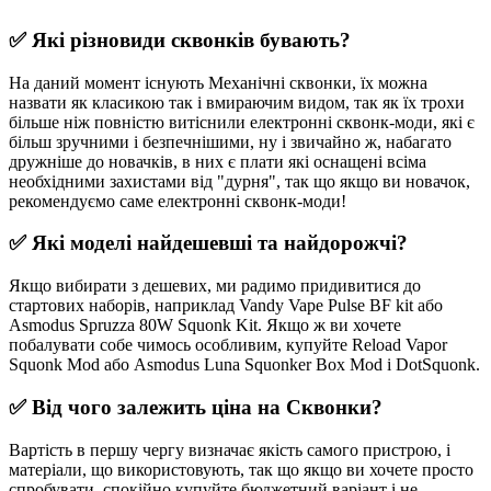
✅ Які різновиди сквонків бувають?
На даний момент існують Механічні сквонки, їх можна
назвати як класикою так і вмираючим видом, так як їх трохи
більше ніж повністю витіснили електронні сквонк-моди, які є
більш зручними і безпечнішими, ну і звичайно ж, набагато
дружніше до новачків, в них є плати які оснащені всіма
необхідними захистами від "дурня", так що якщо ви новачок,
рекомендуємо саме електронні сквонк-моди!
✅ Які моделі найдешевші та найдорожчі?
Якщо вибирати з дешевих, ми радимо придивитися до
стартових наборів, наприклад Vandy Vape Pulse BF kit або
Asmodus Spruzza 80W Squonk Kit. Якщо ж ви хочете
побалувати собе чимось особливим, купуйте Reload Vapor
Squonk Mod або Asmodus Luna Squonker Box Mod і DotSquonk.
✅ Від чого залежить ціна на Сквонки?
Вартість в першу чергу визначає якість самого пристрою, і
матеріали, що використовують, так що якщо ви хочете просто
спробувати, спокійно купуйте бюджетний варіант і не