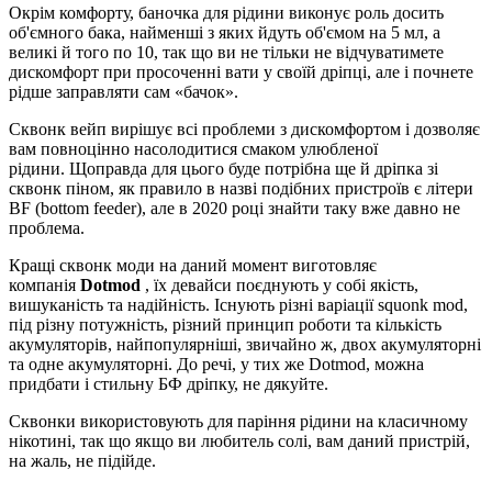
Окрім комфорту, баночка для рідини виконує роль досить
об'ємного бака, найменші з яких йдуть об'ємом на 5 мл, а
великі й того по 10, так що ви не тільки не відчуватимете
дискомфорт при просоченні вати у своїй дріпці, але і почнете
рідше заправляти сам «бачок».
Сквонк вейп вирішує всі проблеми з дискомфортом і дозволяє
вам повноцінно насолодитися смаком улюбленої
рідини. Щоправда для цього буде потрібна ще й дріпка зі
сквонк піном, як правило в назві подібних пристроїв є літери
BF (bottom feeder), але в 2020 році знайти таку вже давно не
проблема.
Кращі сквонк моди на даний момент виготовляє
компанія
Dotmod
, їх девайси поєднують у собі якість,
вишуканість та надійність. Існують різні варіації squonk mod,
під різну потужність, різний принцип роботи та кількість
акумуляторів, найпопулярніші, звичайно ж, двох акумуляторні
та одне акумуляторні. До речі, у тих же Dotmod, можна
придбати і стильну БФ дріпку, не дякуйте.
Сквонки використовують для паріння рідини на класичному
нікотині, так що якщо ви любитель солі, вам даний пристрій,
на жаль, не підійде.