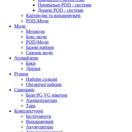
Преміальні POD - системи
Дешеві POD - системи
Картриджі та випаровувачі
POD-Моди
Моди
Мехмоди
Бокс моди
POD-Моди
Базові набори
Сквонк моди
Атомайзери
Баки
Дріпки
Рідини
Набори сольові
Органічні набори
Самозаміс
Бази PG VG нікотин
Ароматизатори
Тара
Комплектуючі
Інструменти
Випаровувачі
Акумулятори