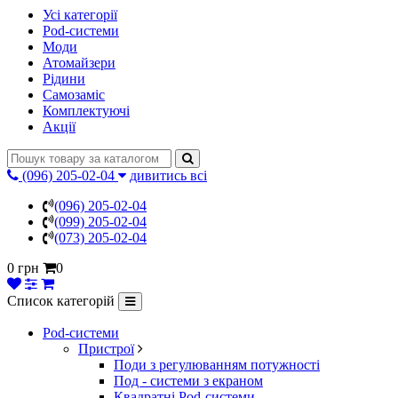
Усі категорії
Pod-системи
Моди
Атомайзери
Рідини
Самозаміс
Комплектуючі
Акції
(096) 205-02-04
дивитись всі
(096) 205-02-04
(099) 205-02-04
(073) 205-02-04
0 грн
0
Список категорій
Pod-системи
Пристрої
Поди з регулюванням потужності
Под - системи з екраном
Квадратні Pod-системи