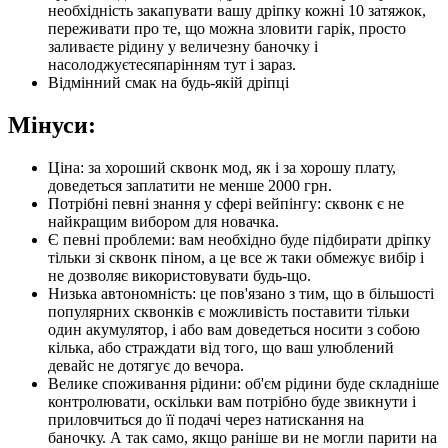
необхідність закапувати вашу дріпку кожні 10 затяжок,
переживати про те, що можна зловити гарік, просто
заливаєте рідину у величезну баночку і
насолоджуєтесяпарінням тут і зараз.
Відмінний смак на будь-якій дріпці
Мінуси:
Ціна: за хороший сквонк мод, як і за хорошу плату,
доведеться заплатити не менше 2000 грн.
Потрібні певні знання у сфері вейпінгу: сквонк є не
найкращим вибором для новачка.
Є певні проблеми: вам необхідно буде підбирати дріпку
тільки зі сквонк піном, а це все ж таки обмежує вибір і
не дозволяє використовувати будь-що.
Низька автономність: це пов'язано з тим, що в більшості
популярних сквонків є можливість поставити тільки
один акумулятор, і або вам доведеться носити з собою
кілька, або страждати від того, що ваш улюблений
девайс не дотягує до вечора.
Велике споживання рідини: об'єм рідини буде складніше
контролювати, оскільки вам потрібно буде звикнути і
приловчиться до її подачі через натискання на
баночку. А так само, якщо раніше ви не могли парити на