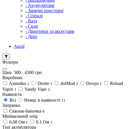
- Випаровувачі
- Акумулятори
- Зарядні присторої
- Спіралі
- Вата
- Скло
- Дриптипи та аксесуари
- Дріп
Акції
Фільтри
Ціна
500
-
4300
грн
Виробник
Asmodus
Desire
dotMod
Dovpo
Reload
2
1
2
1
Vapor
Vandy Vape
1
2
Наявність
Всі
Немає в наявності
11
Заправка
Сквонк-баночка
6
Мінімальний опір
0.08 Ом
0.1 Ом
1
1
Тип акумулятора