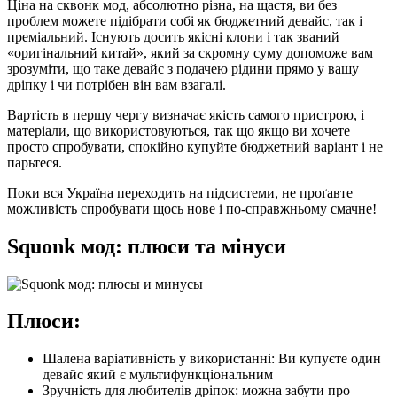
Ціна на сквонк мод, абсолютно різна, на щастя, ви без
проблем можете підібрати собі як бюджетний девайс, так і
преміальний. Існують досить якісні клони і так званий
«оригінальний китай», який за скромну суму допоможе вам
зрозуміти, що таке девайс з подачею рідини прямо у вашу
дріпку і чи потрібен він вам взагалі.
Вартість в першу чергу визначає якість самого пристрою, і
матеріали, що використовуються, так що якщо ви хочете
просто спробувати, спокійно купуйте бюджетний варіант і не
парьтеся.
Поки вся Україна переходить на підсистеми, не проґавте
можливість спробувати щось нове і по-справжньому смачне!
Squonk мод: плюси та мінуси
Плюси:
Шалена варіативність у використанні: Ви купуєте один
девайс який є мультифункціональним
Зручність для любителів дріпок: можна забути про