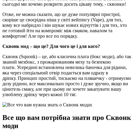
сьогодні ми хочемо розкрити досить цікаву тему, - сквонки!
Отже, не можна сказати, що це дуже популярні пристрої,
скоріше це своєрідна ніша у світі вейпінгу (Vape), для тих,
кому все набридло і він шукає нових відчуттів і для тих, хто
не готовий йти на компроміс між смаком, навалом та
комфортом! Але про все по порядку.
Сквонк мод – що це? Для чого це і для кого?
Сквонк (Squonk) – це, або класична плата (бокс моди), або так
званий мехбокс, з прожарюванням меху та безпекою
плати. Усередині встановлена ​​невелика баночка для рідини,
яка через спеціальний отвір подається вам одразу в
дріпку. Принцип простий, тискаємо на пляшечку - отримуємо
дозу рідини, все максимально просто і дуже зручно, якщо ви
цінитель смаку, але при цьому не хочете закапувати вашу
улюблену дріпку через кожні 10 тяг.
Все що вам потрібна знати про Сквонк
моди