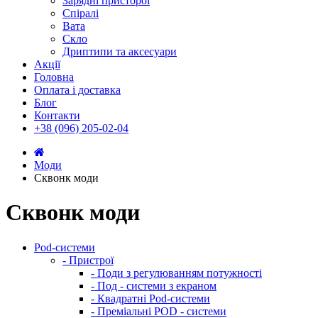
Зарядні присторої
Спіралі
Вата
Скло
Дриптипи та аксесуари
Акції
Головна
Оплата і доставка
Блог
Контакти
+38 (096) 205-02-04
Моди
Сквонк моди
Сквонк моди
Pod-системи
- Пристрої
- Поди з регулюванням потужності
- Под - системи з екраном
- Квадратні Pod-системи
- Преміальні POD - системи