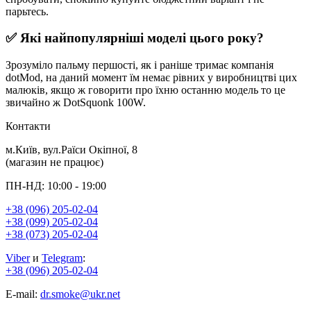
парьтесь.
✅ Які найпопулярніші моделі цього року?
Зрозуміло пальму першості, як і раніше тримає компанія
dotMod, на даний момент їм немає рівних у виробництві цих
малюків, якщо ж говорити про їхню останню модель то це
звичайно ж DotSquonk 100W.
Контакти
м.Київ, вул.Раїси Окіпної, 8
(магазин не працює)
ПН-НД: 10:00 - 19:00
+38 (096) 205-02-04
+38 (099) 205-02-04
+38 (073) 205-02-04
Viber
и
Telegram
:
+38 (096) 205-02-04
E-mail:
dr.smoke@ukr.net