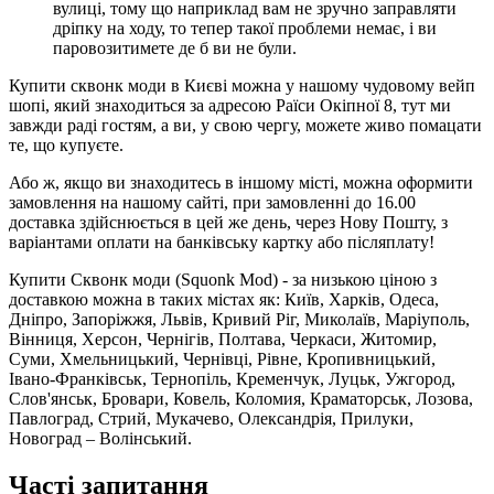
вулиці, тому що наприклад вам не зручно заправляти
дріпку на ходу, то тепер такої проблеми немає, і ви
паровозитимете де б ви не були.
Купити сквонк моди в Києві можна у нашому чудовому вейп
шопі, який знаходиться за адресою Раїси Окіпної 8, тут ми
завжди раді гостям, а ви, у свою чергу, можете живо помацати
те, що купуєте.
Або ж, якщо ви знаходитесь в іншому місті, можна оформити
замовлення на нашому сайті, при замовленні до 16.00
доставка здійснюється в цей же день, через Нову Пошту, з
варіантами оплати на банківську картку або післяплату!
Купити Сквонк моди (Squonk Mod) - за низькою ціною з
доставкою можна в таких містах як: Київ, Харків, Одеса,
Дніпро, Запоріжжя, Львів, Кривий Ріг, Миколаїв, Маріуполь,
Вінниця, Херсон, Чернігів, Полтава, Черкаси, Житомир,
Суми, Хмельницький, Чернівці, Рівне, Кропивницький,
Івано-Франківськ, Тернопіль, Кременчук, Луцьк, Ужгород,
Слов'янськ, Бровари, Ковель, Коломия, Краматорськ, Лозова,
Павлоград, Стрий, Мукачево, Олександрія, Прилуки,
Новоград – Волінський.
Часті запитання