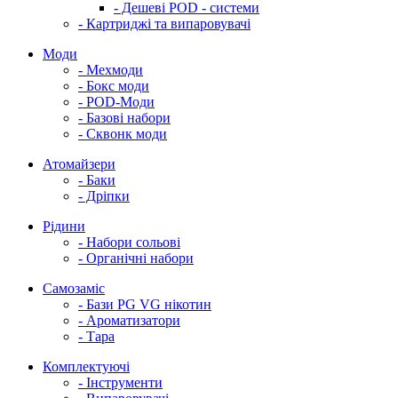
- Дешеві POD - системи
- Картриджі та випаровувачі
Моди
- Мехмоди
- Бокс моди
- POD-Моди
- Базові набори
- Сквонк моди
Атомайзери
- Баки
- Дріпки
Рідини
- Набори сольові
- Органічні набори
Самозаміс
- Бази PG VG нікотин
- Ароматизатори
- Тара
Комплектуючі
- Інструменти