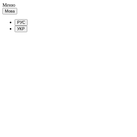
Меню
Мова
РУС
УКР