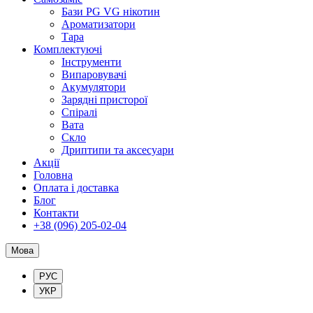
Бази PG VG нікотин
Ароматизатори
Тара
Комплектуючі
Інструменти
Випаровувачі
Акумулятори
Зарядні присторої
Спіралі
Вата
Скло
Дриптипи та аксесуари
Акції
Головна
Оплата і доставка
Блог
Контакти
+38 (096) 205-02-04
Мова
РУС
УКР