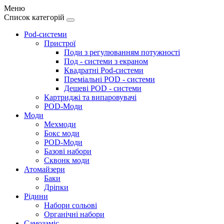
Меню
Список категорій
Pod-системи
Пристрої
Поди з регулюванням потужності
Под - системи з екраном
Квадратні Pod-системи
Преміальні POD - системи
Дешеві POD - системи
Картриджі та випаровувачі
POD-Моди
Моди
Мехмоди
Бокс моди
POD-Моди
Базові набори
Сквонк моди
Атомайзери
Баки
Дріпки
Рідини
Набори сольові
Органічні набори
Самозаміс