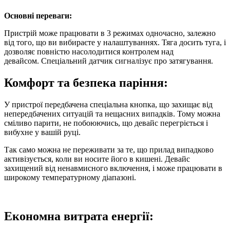
Основні переваги:
Пристрій може працювати в 3 режимах одночасно, залежно
від того, що ви вибираєте у налаштуваннях. Тяга досить туга, і
дозволяє повністю насолодитися контролем над
девайсом. Спеціальний датчик сигналізує про затягування.
Комфорт та безпека
паріння
:
У пристрої передбачена спеціальна кнопка, що захищає від
непередбачених ситуацій та нещасних випадків. Тому можна
сміливо парити, не побоюючись, що девайс перегріється і
вибухне у вашій руці.
Так само можна не переживати за те, що прилад випадково
активізується, коли ви носите його в кишені. Девайс
захищений від ненавмисного включення, і може працювати в
широкому температурному діапазоні.
Економна витрата енергії: