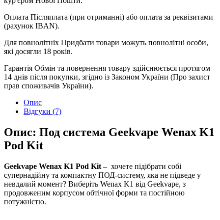
кур'єром Нової Пошти.
Оплата
Післяплата (при отриманні) або оплата за реквізитами
(рахунок IBAN).
Для повнолітніх
Придбати товари можуть повнолітні особи,
які досягли 18 років.
Гарантія
Обмін та повернення товару здійснюється протягом
14 днів після покупки, згідно із Законом України (Про захист
прав споживачів України).
Опис
Відгуки (7)
Опис: Под система Geekvape Wenax K1
Pod Kit
Geekvape Wenax K1 Pod Kit –
хочете підібрати собі
супернадійну та компактну ПОД-систему, яка не підведе у
невдалий момент? Виберіть Wenax K1 від Geekvape, з
продовженим корпусом обтічної форми та постійною
потужністю.