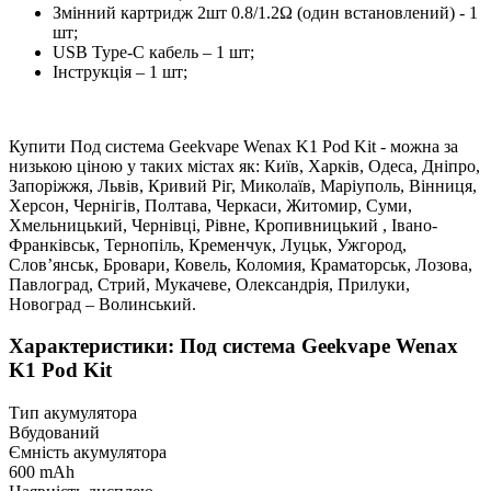
Змінний картридж 2шт 0.8/1.2Ω (один встановлений) - 1
шт;
USB Type-C кабель – 1 шт;
Інструкція – 1 шт;
Купити Под система Geekvape Wenax K1 Pod Kit - можна за
низькою ціною у таких містах як: Київ, Харків, Одеса, Дніпро,
Запоріжжя, Львів, Кривий Ріг, Миколаїв, Маріуполь, Вінниця,
Херсон, Чернігів, Полтава, Черкаси, Житомир, Суми,
Хмельницький, Чернівці, Рівне, Кропивницький , Івано-
Франківськ, Тернопіль, Кременчук, Луцьк, Ужгород,
Слов’янськ, Бровари, Ковель, Коломия, Краматорськ, Лозова,
Павлоград, Стрий, Мукачеве, Олександрія, Прилуки,
Новоград – Волинський.
Характеристики: Под система Geekvape Wenax
K1 Pod Kit
Тип акумулятора
Вбудований
Ємність акумулятора
600 mAh