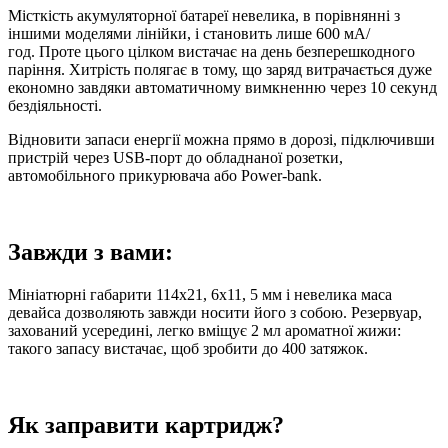
Місткість акумуляторної батареї невелика, в порівнянні з
іншими моделями лінійки, і становить лише 600 мА/
год. Проте цього цілком вистачає на день безперешкодного
паріння. Хитрість полягає в тому, що заряд витрачається дуже
економно завдяки автоматичному вимкненню через 10 секунд
бездіяльності.
Відновити запаси енергії можна прямо в дорозі, підключивши
пристрій через USB-порт до обладнаної розетки,
автомобільного прикурювача або Power-bank.
Завжди з вами:
Мініатюрні габарити 114х21, 6х11, 5 мм і невелика маса
девайса дозволяють завжди носити його з собою. Резервуар,
захований усередині, легко вміщує 2 мл ароматної жижи:
такого запасу вистачає, щоб зробити до 400 затяжок.
Як заправити картридж?