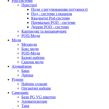
Pod-системи
Пристрої
Поди з регулюванням потужності
Под - системи з екраном
Квадратні Pod-системи
Преміальні POD - системи
Дешеві POD - системи
Картриджі та випаровувачі
POD-Моди
Моди
Мехмоди
Бокс моди
POD-Моди
Базові набори
Сквонк моди
Атомайзери
Баки
Дріпки
Рідини
Набори сольові
Органічні набори
Самозаміс
Бази PG VG нікотин
Ароматизатори
Тара