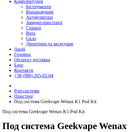
Комплектуючі
Інструменти
Випаровувачі
Акумулятори
Зарядні присторої
Спіралі
Вата
Скло
Дриптипи та аксесуари
Акції
Головна
Оплата і доставка
Блог
Контакти
+38 (096) 205-02-04
Pod-системи
Пристрої
Под система Geekvape Wenax K1 Pod Kit
Под система Geekvape Wenax K1 Pod Kit
Под система Geekvape Wenax