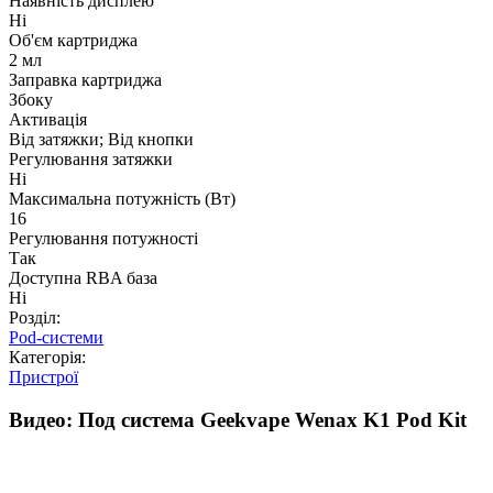
Наявність дисплею
Ні
Об'єм картриджа
2 мл
Заправка картриджа
Збоку
Активація
Від затяжки; Від кнопки
Регулювання затяжки
Ні
Максимальна потужність (Вт)
16
Регулювання потужності
Так
Доступна RBA база
Ні
Розділ:
Pod-системи
Категорія:
Пристрої
Видео: Под система Geekvape Wenax K1 Pod Kit