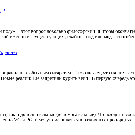
и под?» – этот вопрос довольно философский, и чтобы окончател
кой именно из существующих девайсов: под или мод – способен 
риравнены к обычным сигаретам. Это означает, что на них рас
овые реалии: Где запретили курить вейп? В первую очередь это 
ты, так и дополнительные (вспомогательные). Что входит в сост
твенно VG и PG, и могут смешиваться в различных пропорциях.