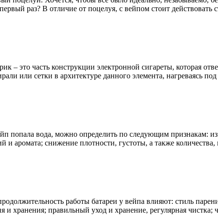
 первый раз? В отличие от поцелуя, с вейпом стоит действовать
ик – это часть конструкции электронной сигареты, которая отве
рали или сетки в архитектуре данного элемента, нагреваясь по
вейп попала вода, можно определить по следующим признакам: изм
 и аромата; снижение плотности, густоты, а также количества,
продолжительность работы батареи у вейпа влияют: стиль парен
 и хранения; правильный уход и хранение, регулярная чистка; ч