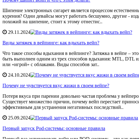
Шипение электронных сигарет является процессом естественн
курения? Одни девайсы могут работать бесшумно, другие - из
похожий на шипение, стоит к этому отнестис..
29.11.2024
Виды затяжек в вейпинге: как вдыхать вейп?
Что такое способы вдыхания в вейпинге? Затяжка в вейпе – э
быть выполнен одним из трех способов вдыхания: MTL, DTL 
или «игрой» с облаками. Виды способов зат..
24.10.2024
Почему не чувствуется вкус жижи в своем вейпе?
Потеря вкуса при парении довольно частая проблема у вейпе
Существует множество причин, почему вейп перестает приноси
эффективным для устранения негативных последствий..
25.09.2024
Первый запуск Pod-системы: основные правила
Первый раз активировать вейп или POD-систему – это как перв