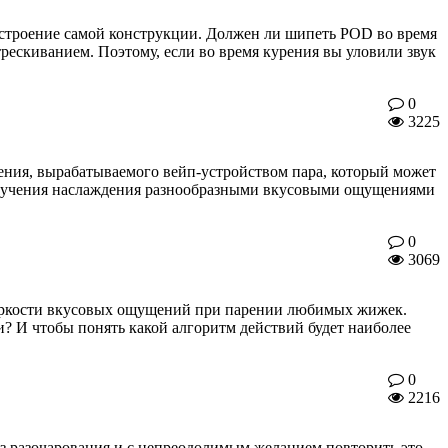
 строение самой конструкции. Должен ли шипеть POD во время
рескиванием. Поэтому, если во время курения вы уловили звук
0
3225
щения, вырабатываемого вейп-устройством пара, который может
олучения наслаждения разнообразными вкусовыми ощущениями
0
3069
я яркости вкусовых ощущений при парении любимых жижек.
? И чтобы понять какой алгоритм действий будет наиболее
0
2216
ез разочарования и с непреодолимым желанием повторить это