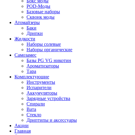
Бокс моды
POD-Моды
Базовые наборы
Сквонк моды
Атомайзеры
Баки
Дрипки
Жидкости
Наборы солевые
Наборы органические
Самозамес
Базы PG VG никотин
Ароматизаторы
Тара
Комплектующие
Инструменты
Испарители
Аккумуляторы
Зарядные устройства
Спирали
Вата
Стекло
Дриптипы и аксессуары
Акции
Главная