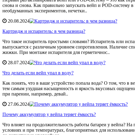
снова и снова. Как правильно запускать вейп и POD-систему в
необдуманных экспериментов, нечетки..
20.08.2024
Картридж и испаритель: в чем разница?
Что такое испаритель простыми словами? Испаритель или испар
выпускается с различным уровнем сопротивления. Наличие спи
жижки. При монтаже испарителя для герметичнос..
28.07.2024
Что делать если вейп упал в воду?
Как понять, что в ваше устройство попала вода? О том, что в 
тем самым ухудшая насыщенность и яркость вкусовых ощущений
при парении, например, девай..
27.06.2024
Почему аккумулятор у вейпа теряет ёмкость?
Что влияет на продолжительность работы батареи у вейпа? На 
условиях и при температурах, благоприятных для использования