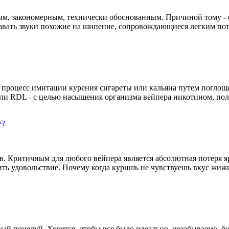
ым, закономерным, технически обоснованным. Причиной тому -
давать звуки похожие на шипение, сопровождающиеся легким пот
то процесс имитации курения сигареты или кальяна путем погло
или RDL - с целью насыщения организма вейпера никотином, п
ров. Критичным для любого вейпера является абсолютная потер
ть удовольствие. Почему когда куришь не чувствуешь вкус жижи
ый поцелуй. Хочется, чтобы все было идеально, незабываемо, б