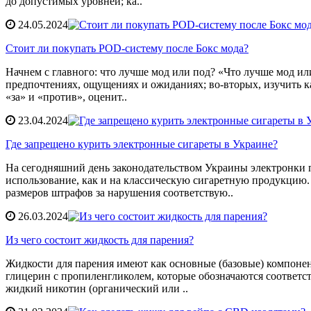
до допустимых уровней; ка..
24.05.2024
Стоит ли покупать POD-систему после Бокс мода?
Начнем с главного: что лучше мод или под? «Что лучше мод ил
предпочтениях, ощущениях и ожиданиях; во-вторых, изучить ка
«за» и «против», оценит..
23.04.2024
Где запрещено курить электронные сигареты в Украине?
На сегодняшний день законодательством Украины электронки п
использование, как и на классическую сигаретную продукцию. Н
размеров штрафов за нарушения соответствую..
26.03.2024
Из чего состоит жидкость для парения?
Жидкости для парения имеют как основные (базовые) компонен
глицерин с пропиленгликолем, которые обозначаются соответс
жидкий никотин (органический или ..