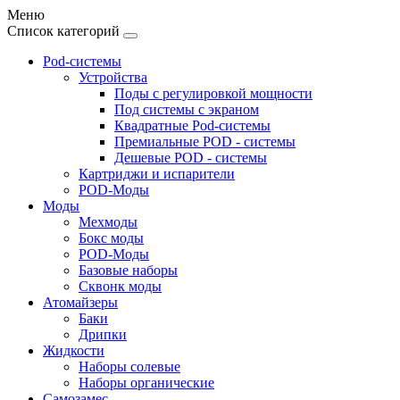
Меню
Список категорий
Pod-системы
Устройства
Поды с регулировкой мощности
Под системы с экраном
Квадратные Pod-системы
Премиальные POD - системы
Дешевые POD - системы
Картриджи и испарители
POD-Моды
Моды
Мехмоды
Бокс моды
POD-Моды
Базовые наборы
Сквонк моды
Атомайзеры
Баки
Дрипки
Жидкости
Наборы солевые
Наборы органические
Самозамес