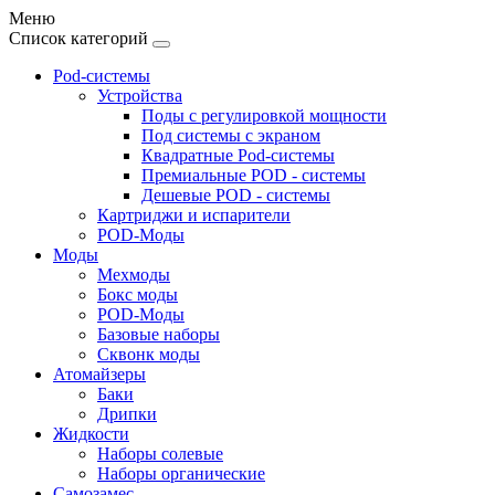
Меню
Список категорий
Pod-системы
Устройства
Поды с регулировкой мощности
Под системы с экраном
Квадратные Pod-системы
Премиальные POD - системы
Дешевые POD - системы
Картриджи и испарители
POD-Моды
Моды
Мехмоды
Бокс моды
POD-Моды
Базовые наборы
Сквонк моды
Атомайзеры
Баки
Дрипки
Жидкости
Наборы солевые
Наборы органические
Самозамес