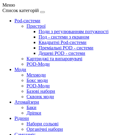
Меню
Список категорій
Pod-системи
Пристрої
Поди з регулюванням потужності
Под - системи з екраном
Квадратні Pod-системи
Преміальні POD - системи
Дешеві POD - системи
Картриджі та випаровувачі
POD-Моди
Моди
Мехмоди
Бокс моди
POD-Моди
Базові набори
Сквонк моди
Атомайзери
Баки
Дріпки
Рідини
Набори сольові
Органічні набори
Самозаміс