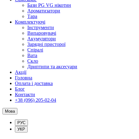
Бази PG VG нікотин
Ароматизатори
Тара
Комплектуючі
Інструменти
Випаровувачі
Акумулятори
Зарядні присторої
Спіралі
Вата
Скло
Дриптипи та аксесуари
Акції
Головна
Оплата і доставка
Блог
Контакти
+38 (096) 205-02-04
Мова
РУС
УКР