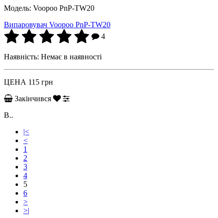
Модель:
Voopoo PnP-TW20
Випаровувач Voopoo PnP-TW20
4
Наявність:
Немає в наявності
ЦЕНА
115 грн
Закінчився
В..
|<
<
1
2
3
4
5
6
>
>|