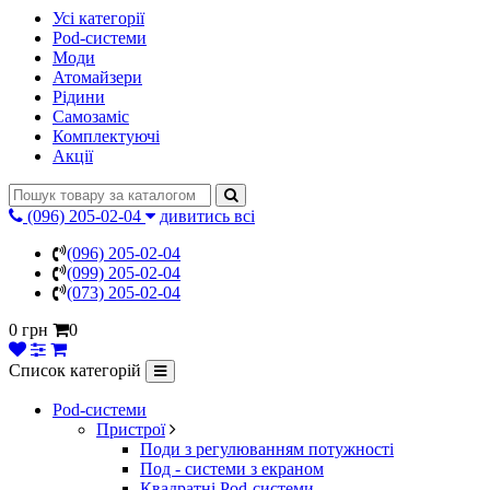
Усі категорії
Pod-системи
Моди
Атомайзери
Рідини
Самозаміс
Комплектуючі
Акції
(096) 205-02-04
дивитись всі
(096) 205-02-04
(099) 205-02-04
(073) 205-02-04
0 грн
0
Список категорій
Pod-системи
Пристрої
Поди з регулюванням потужності
Под - системи з екраном
Квадратні Pod-системи