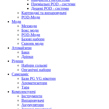
Преміальні POD - системи
Дешеві POD - системи
Картриджі та випаровувачі
POD-Моди
Моди
Мехмоди
Бокс моди
POD-Моди
Базові набори
Сквонк моди
Атомайзери
Баки
Дріпки
Рідини
Набори сольові
Органічні набори
Самозаміс
Бази PG VG нікотин
Ароматизатори
Тара
Комплектуючі
Інструменти
Випаровувачі
Акумулятори