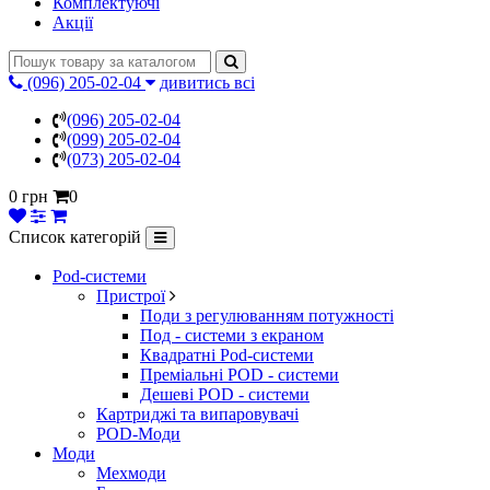
Комплектуючі
Акції
(096) 205-02-04
дивитись всі
(096) 205-02-04
(099) 205-02-04
(073) 205-02-04
0 грн
0
Список категорій
Pod-системи
Пристрої
Поди з регулюванням потужності
Под - системи з екраном
Квадратні Pod-системи
Преміальні POD - системи
Дешеві POD - системи
Картриджі та випаровувачі
POD-Моди
Моди
Мехмоди