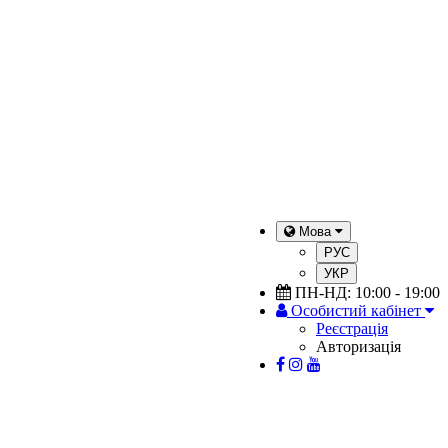
Мова
РУС
УКР
ПН-НД: 10:00 - 19:00
Особистий кабінет
Реєстрація
Авторизація