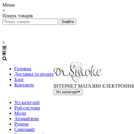
Меню
×
Пошук товарів
×
Головна
Доставка та оплата
Блог
Контакти
ІНТЕРНЕТ МАГАЗИН ЕЛЕКТРОНН
Усі категорії
Усі категорії
Pod-системи
Моди
Атомайзери
Рідини
Самозаміс