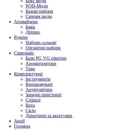
Бокс моди
POD-Моди
Базові набори
Сквонк моди
Атомайзери
Баки
Дріпки
Рідини
Набори сольові
Органічні набори
Самозаміс
Бази PG VG нікотин
Ароматизатори
Тара
Комплектуючі
Інструменти
Випаровувачі
Акумулятори
Зарядні присторої
Спіралі
Вата
Скло
Дриптипи та аксесуари
Акції
Головна