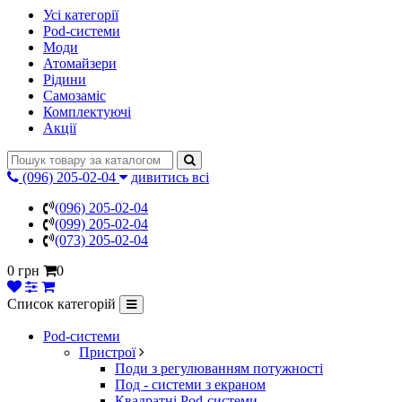
Усі категорії
Pod-системи
Моди
Атомайзери
Рідини
Самозаміс
Комплектуючі
Акції
(096) 205-02-04
дивитись всі
(096) 205-02-04
(099) 205-02-04
(073) 205-02-04
0 грн
0
Список категорій
Pod-системи
Пристрої
Поди з регулюванням потужності
Под - системи з екраном
Квадратні Pod-системи