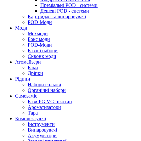
Преміальні POD - системи
Дешеві POD - системи
Картриджі та випаровувачі
POD-Моди
Моди
Мехмоди
Бокс моди
POD-Моди
Базові набори
Сквонк моди
Атомайзери
Баки
Дріпки
Рідини
Набори сольові
Органічні набори
Самозаміс
Бази PG VG нікотин
Ароматизатори
Тара
Комплектуючі
Інструменти
Випаровувачі
Акумулятори