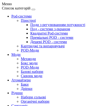
Меню
Список категорій
Pod-системи
Пристрої
Поди з регулюванням потужності
Под - системи з екраном
Квадратні Pod-системи
Преміальні POD - системи
Дешеві POD - системи
Картриджі та випаровувачі
POD-Моди
Моди
Мехмоди
Бокс моди
POD-Моди
Базові набори
Сквонк моди
Атомайзери
Баки
Дріпки
Рідини
Набори сольові
Органічні набори
Самозаміс