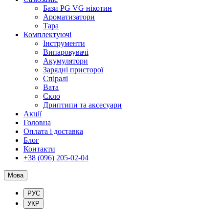
Бази PG VG нікотин
Ароматизатори
Тара
Комплектуючі
Інструменти
Випаровувачі
Акумулятори
Зарядні присторої
Спіралі
Вата
Скло
Дриптипи та аксесуари
Акції
Головна
Оплата і доставка
Блог
Контакти
+38 (096) 205-02-04
Мова
РУС
УКР