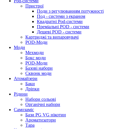
Pod-системи
Пристрої
Поди з регулюванням потужності
Под - системи з екраном
Квадратні Pod-системи
Преміальні POD - системи
Дешеві POD - системи
Картриджі та випаровувачі
POD-Моди
Моди
Мехмоди
Бокс моди
POD-Моди
Базові набори
Сквонк моди
Атомайзери
Баки
Дріпки
Рідини
Набори сольові
Органічні набори
Самозаміс
Бази PG VG нікотин
Ароматизатори
Тара