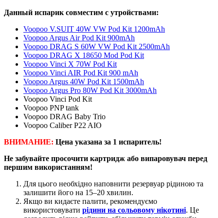
Данный испарик совместим с утройствами:
Voopoo V.SUIT 40W VW Pod Kit 1200mAh
Voopoo Argus Air Pod Kit 900mAh
Voopoo DRAG S 60W VW Pod Kit 2500mAh
Voopoo DRAG X 18650 Mod Pod Kit
Voopoo Vinci X 70W Pod Kit
Voopoo Vinci AIR Pod Kit 900 mAh
Voopoo Argus 40W Pod Kit 1500mAh
Voopoo Argus Pro 80W Pod Kit 3000mAh
Voopoo Vinci Pod Kit
Voopoo PNP tank
Voopoo DRAG Baby Trio
Voopoo Caliber P22 AIO
ВНИМАНИЕ:
Цена указана за 1 испаритель!
Не забувайте просочити картридж або випаровувач перед
першим використанням!
Для цього необхідно наповнити резервуар рідиною та
залишити його на 15–20 хвилин.
Якщо ви кидаєте палити, рекомендуємо
використовувати
рідини на сольовому нікотині
. Це