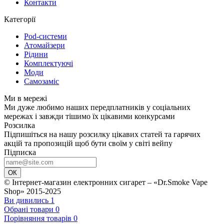
Контакти
Категорії
Pod-системи
Атомайзери
Рідини
Комплектуючі
Моди
Самозаміс
Ми в мережі
Ми дуже любимо наших передплатників у соціальних
мережах і завжди тішимо їх цікавими конкурсами
Розсилка
Підпишіться на нашу розсилку цікавих статей та гарячих
акцій та пропозицій щоб бути своїм у світі вейпу
Підписка
ОК
© Інтернет-магазин електронних сигарет – «Dr.Smoke Vape
Shop» 2015-2025
Ви дивились
1
Обрані товари
0
Порівняння товарів
0