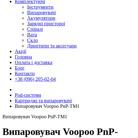
Комплектуючі
Інструменти
Випаровувачі
Акумулятори
Зарядні присторої
Спіралі
Вата
Скло
Дриптипи та аксесуари
Акції
Головна
Оплата і доставка
Блог
Контакти
+38 (096) 205-02-04
Pod-системи
Картриджі та випаровувачі
Випаровувач Voopoo PnP-TM1
Випаровувач Voopoo PnP-TM1
Випаровувач Voopoo PnP-