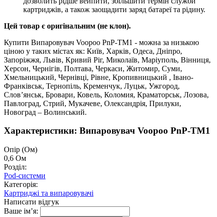
дозволить рідше вейпити, збільшити термін служби
картриджів, а також заощадити заряд батареї та рідину.
Цей товар є оригінальним (не клон).
Купити Випаровувач Voopoo PnP-TM1 - можна за низькою
ціною у таких містах як: Київ, Харків, Одеса, Дніпро,
Запоріжжя, Львів, Кривий Ріг, Миколаїв, Маріуполь, Вінниця,
Херсон, Чернігів, Полтава, Черкаси, Житомир, Суми,
Хмельницький, Чернівці, Рівне, Кропивницький , Івано-
Франківськ, Тернопіль, Кременчук, Луцьк, Ужгород,
Слов’янськ, Бровари, Ковель, Коломия, Краматорськ, Лозова,
Павлоград, Стрий, Мукачеве, Олександрія, Прилуки,
Новоград – Волинський.
Характеристики: Випаровувач Voopoo PnP-TM1
Опір (Ом)
0,6 Ом
Розділ:
Pod-системи
Категорія:
Картриджі та випаровувачі
Написати відгук
Ваше ім’я: