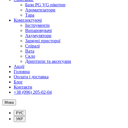
Бази PG VG нікотин
Ароматизатори
Тара
Комплектуючі
Інструменти
Випаровувачі
Акумулятори
Зарядні присторої
Спіралі
Вата
Скло
Дриптипи та аксесуари
Акції
Головна
Оплата і доставка
Блог
Контакти
+38 (096) 205-02-04
Мова
РУС
УКР