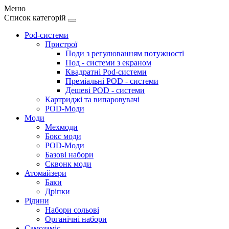
Меню
Список категорій
Pod-системи
Пристрої
Поди з регулюванням потужності
Под - системи з екраном
Квадратні Pod-системи
Преміальні POD - системи
Дешеві POD - системи
Картриджі та випаровувачі
POD-Моди
Моди
Мехмоди
Бокс моди
POD-Моди
Базові набори
Сквонк моди
Атомайзери
Баки
Дріпки
Рідини
Набори сольові
Органічні набори
Самозаміс