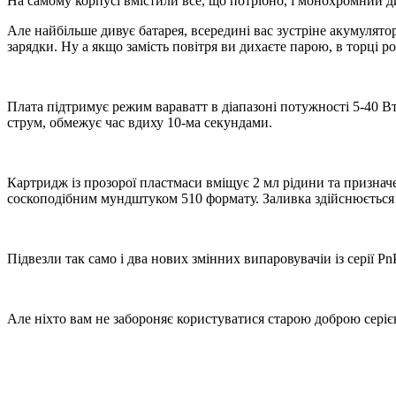
На самому корпусі вмістили все, що потрібно, і монохромний д
Але найбільше дивує батарея, всередині вас зустріне акумулятор
зарядки. Ну а якщо замість повітря ви дихаєте парою, в торц
Плата підтримує режим вараватт в діапазоні потужності 5-40 Вт.
струм, обмежує час вдиху 10-ма секундами.
Картридж із прозорої пластмаси вміщує 2 мл рідини та призначе
соскоподібним мундштуком 510 формату. Заливка здійснюється 
Підвезли так само і два нових змінних випаровувачіи із серії Pn
Але ніхто вам не забороняє користуватися старою доброю серією