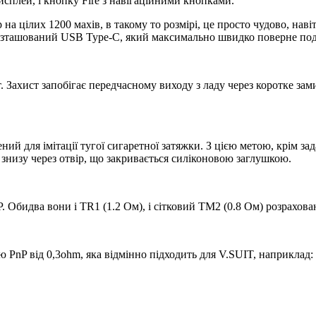
исплей, і кнопку Fire з навігаційними кнопками.
 на цілих 1200 махів, в такому то розмірі, це просто чудово, нав
і розташований USB Type-C, який максимально швидко поверне по
 Захист запобігає передчасному виходу з ладу через коротке замик
ний для імітації тугої сигаретної затяжки. З цією метою, крім з
знизу через отвір, що закривається силіконовою заглушкою.
P. Обидва вони і TR1 (1.2 Ом), і сітковий TM2 (0.8 Ом) розрахова
 PnP від ​​0,3ohm, яка відмінно підходить для V.SUIT, наприклад