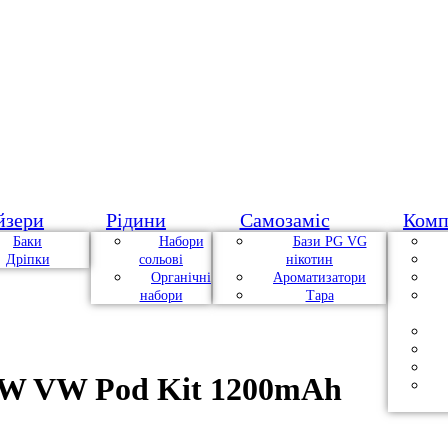
йзери
Рідини
Самозаміс
Комп
Баки
Набори
Бази PG VG
Дріпки
сольові
нікотин
Органічні
Ароматизатори
набори
Тара
0W VW Pod Kit 1200mAh