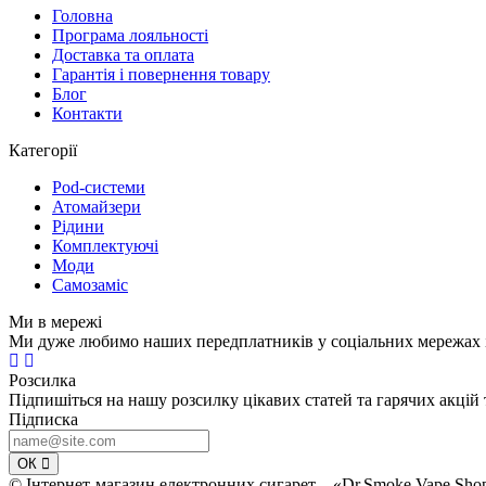
Головна
Програма лояльності
Доставка та оплата
Гарантія і повернення товару
Блог
Контакти
Категорії
Pod-системи
Атомайзери
Рідини
Комплектуючі
Моди
Самозаміс
Ми в мережі
Ми дуже любимо наших передплатників у соціальних мережах і
Розсилка
Підпишіться на нашу розсилку цікавих статей та гарячих акцій 
Підписка
ОК
© Інтернет-магазин електронних сигарет – «Dr.Smoke Vape Sho