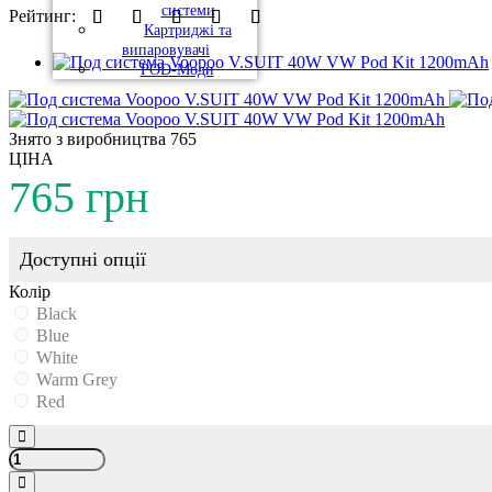
системи
Рейтинг:
Картриджі та
випаровувачі
POD-Моди
Знято з виробництва
765
ЦІНА
765 грн
Доступні опції
Колір
Black
Blue
White
Warm Grey
Red