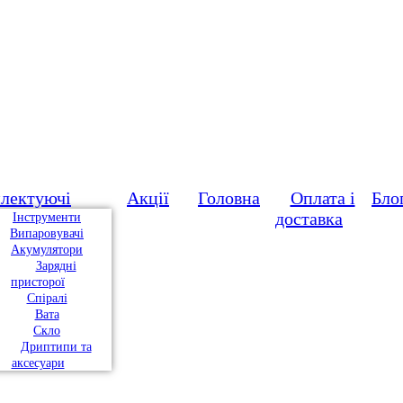
лектуючі
Акції
Головна
Оплата і
Бло
доставка
Інструменти
Випаровувачі
Акумулятори
Зарядні
присторої
Спіралі
Вата
Скло
Дриптипи та
аксесуари