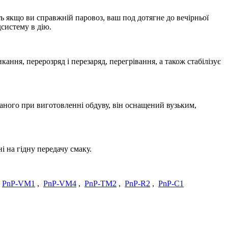
іть якщо ви справжній паровоз, ваш под дотягне до вечірньої
дсистему в дію.
ання, перерозряд і перезаряд, перегрівання, а також стабілізує
аданого при виготовленні обдуву, він оснащений вузьким,
ні на гідну передачу смаку.
:
PnP-VM1
,
PnP-VM4
,
PnP-TM2
,
PnP-R2
,
PnP-C1