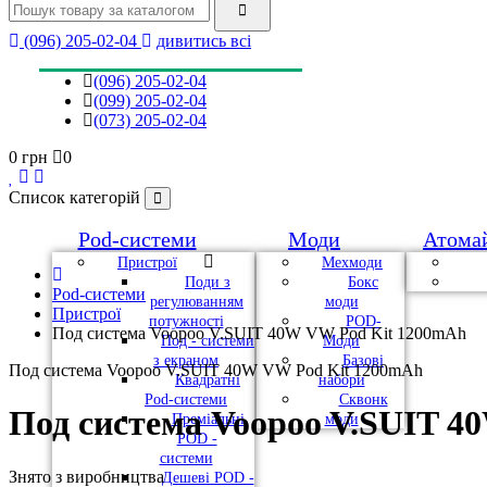
(096) 205-02-04
дивитись всі
(096) 205-02-04
(099) 205-02-04
(073) 205-02-04
0 грн
0
Список категорій
Pod-системи
Моди
Атома
Пристрої
Мехмоди
Поди з
Бокс
Pod-системи
регулюванням
моди
Пристрої
потужності
POD-
Под система Voopoo V.SUIT 40W VW Pod Kit 1200mAh
Под - системи
Моди
з екраном
Базові
Под система Voopoo V.SUIT 40W VW Pod Kit 1200mAh
Квадратні
набори
Pod-системи
Сквонк
Под система Voopoo V.SUIT 4
Преміальні
моди
POD -
системи
Знято з виробництва
Дешеві POD -