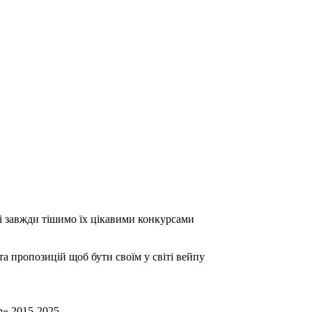
 завжди тішимо їх цікавими конкурсами
та пропозицій щоб бути своїм у світі вейпу
p» 2015-2025