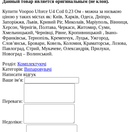
Данный товар является оригинальным (не клон).
Купити Voopoo Uforce U4 Coil 0.23 Ом - можна за низькою
ціною у таких містах як: Київ, Харків, Одеса, Дніпро,
Запоріжжя, Львів, Кривий Ріг, Миколаїв, Маріуполь, Вінниця,
Херсон, Чернігів, Полтава, Черкаси, Житомир, Суми,
Хмельницький, Чернівці, Рівне, Кропивницький , Івано-
Франківськ, Тернопіль, Кременчук, Луцьк, Ужгород,
Слов’янськ, Бровари, Ковель, Коломия, Краматорськ, Лозова,
Павлоград, Стрий, Мукачеве, Олександрія, Прилуки,
Новоград – Волинський.
Розділ:
Комплектуючі
Категорія:
Випаровувачі
Написати відгук
Ваше ім’я:
Переваги:
Недоліки: