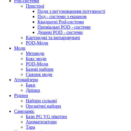
Pod-системи
Пристрої
Поди з регулюванням потужності
Под - системи з екраном
Квадратні Pod-системи
Преміальні POD - системи
Дешеві POD - системи
Картриджі та випаровувачі
POD-Моди
Моди
Мехмоди
Бокс моди
POD-Моди
Базові набори
Сквонк моди
Атомайзери
Баки
Дріпки
Рідини
Набори сольові
Органічні набори
Самозаміс
Бази PG VG нікотин
Ароматизатори
Тара