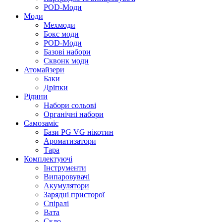
POD-Моди
Моди
Мехмоди
Бокс моди
POD-Моди
Базові набори
Сквонк моди
Атомайзери
Баки
Дріпки
Рідини
Набори сольові
Органічні набори
Самозаміс
Бази PG VG нікотин
Ароматизатори
Тара
Комплектуючі
Інструменти
Випаровувачі
Акумулятори
Зарядні присторої
Спіралі
Вата
Скло