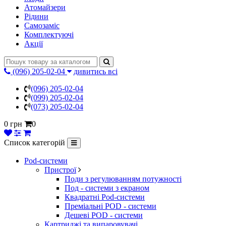
Атомайзери
Рідини
Самозаміс
Комплектуючі
Акції
(096) 205-02-04
дивитись всі
(096) 205-02-04
(099) 205-02-04
(073) 205-02-04
0 грн
0
Список категорій
Pod-системи
Пристрої
Поди з регулюванням потужності
Под - системи з екраном
Квадратні Pod-системи
Преміальні POD - системи
Дешеві POD - системи
Картриджі та випаровувачі