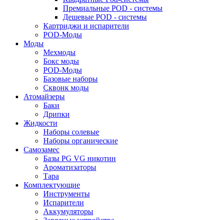
Премиальные POD - системы
Дешевые POD - системы
Картриджи и испарители
POD-Моды
Моды
Мехмоды
Бокс моды
POD-Моды
Базовые наборы
Сквонк моды
Атомайзеры
Баки
Дрипки
Жидкости
Наборы солевые
Наборы органические
Самозамес
Базы PG VG никотин
Ароматизаторы
Тара
Комплектующие
Инструменты
Испарители
Аккумуляторы