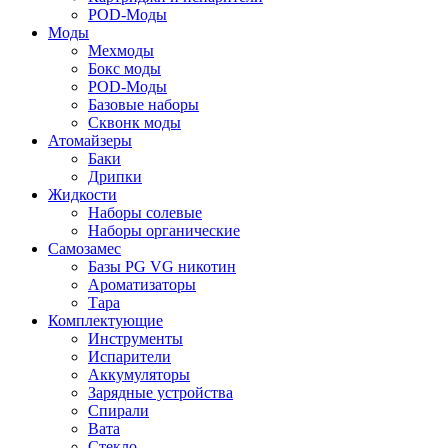
POD-Моды
Моды
Мехмоды
Бокс моды
POD-Моды
Базовые наборы
Сквонк моды
Атомайзеры
Баки
Дрипки
Жидкости
Наборы солевые
Наборы органические
Самозамес
Базы PG VG никотин
Ароматизаторы
Тара
Комплектующие
Инструменты
Испарители
Аккумуляторы
Зарядные устройства
Спирали
Вата
Стекло