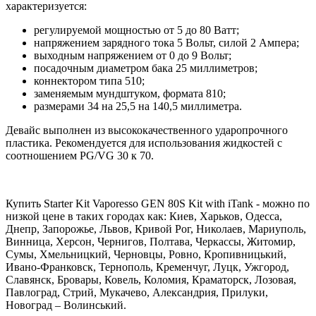
характеризуется:
регулируемой мощностью от 5 до 80 Ватт;
напряжением зарядного тока 5 Вольт, силой 2 Ампера;
выходным напряжением от 0 до 9 Вольт;
посадочным диаметром бака 25 миллиметров;
коннектором типа 510;
заменяемым мундштуком, формата 810;
размерами 34 на 25,5 на 140,5 миллиметра.
Девайс выполнен из высококачественного ударопрочного
пластика. Рекомендуется для использования жидкостей с
соотношением PG/VG 30 к 70.
Купить Starter Kit Vaporesso GEN 80S Kit with iTank - можно по
низкой цене в таких городах как: Киев, Харьков, Одесса,
Днепр, Запорожье, Львов, Кривой Рог, Николаев, Мариуполь,
Винница, Херсон, Чернигов, Полтава, Черкассы, Житомир,
Сумы, Хмельницкий, Черновцы, Ровно, Кропивницький,
Ивано-Франковск, Тернополь, Кременчуг, Луцк, Ужгород,
Славянск, Бровары, Ковель, Коломия, Краматорск, Лозовая,
Павлоград, Стрий, Мукачево, Александрия, Прилуки,
Новоград – Волинський.