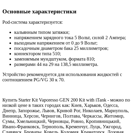
Основные характеристики
Pod-система характеризуется:
кальянным типом затяжки;
напряжением зарядного тока 5 Вольт, силой 2 Ампера;
выходным напряжением от 0 до 9 Вольт;
посадочным диаметром бака 25 миллиметров;
коннектором типа 510;
заменяемым мундштуком, формата 810;
размерами 44 на 29 на 138,5 миллиметра.
Устройство рекомендуется для использования жидкостей с
соотношением PG/VG 30 к 70.
Купить Starter Kit Vaporesso GEN 200 Kit with iTank - можно по
низкой цене в таких городах как: Киев, Харьков, Одесса,
Днепр, Запорожье, Львов, Кривой Рог, Николаев, Мариуполь,
Винница, Херсон, Чернигов, Полтава, Черкассы, Житомир,
Сумы, Хмельницкий, Черновцы, Ровно, Кропивницький,
Ивано-Франковск, Тернополь, Кременчуг, Луцк, Ужгород,
Славянск, Бровары, Ковель, Коломия, Краматорск, Лозовая,