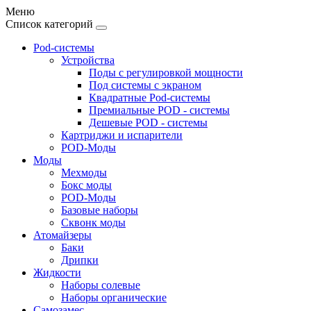
Меню
Список категорий
Pod-системы
Устройства
Поды с регулировкой мощности
Под системы с экраном
Квадратные Pod-системы
Премиальные POD - системы
Дешевые POD - системы
Картриджи и испарители
POD-Моды
Моды
Мехмоды
Бокс моды
POD-Моды
Базовые наборы
Сквонк моды
Атомайзеры
Баки
Дрипки
Жидкости
Наборы солевые
Наборы органические
Самозамес