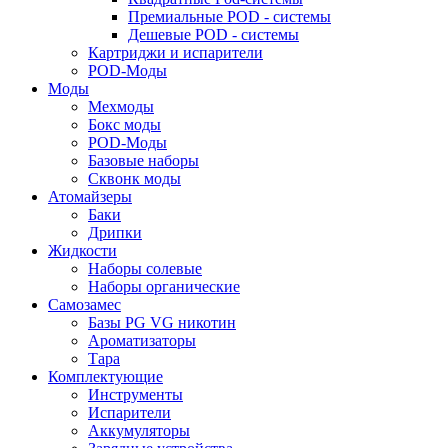
Премиальные POD - системы
Дешевые POD - системы
Картриджи и испарители
POD-Моды
Моды
Мехмоды
Бокс моды
POD-Моды
Базовые наборы
Сквонк моды
Атомайзеры
Баки
Дрипки
Жидкости
Наборы солевые
Наборы органические
Самозамес
Базы PG VG никотин
Ароматизаторы
Тара
Комплектующие
Инструменты
Испарители
Аккумуляторы