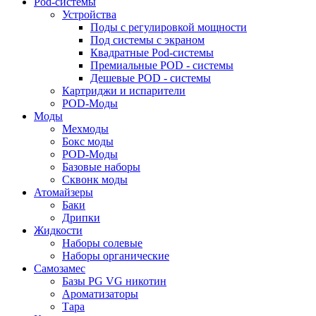
Pod-системы
Устройства
Поды с регулировкой мощности
Под системы с экраном
Квадратные Pod-системы
Премиальные POD - системы
Дешевые POD - системы
Картриджи и испарители
POD-Моды
Моды
Мехмоды
Бокс моды
POD-Моды
Базовые наборы
Сквонк моды
Атомайзеры
Баки
Дрипки
Жидкости
Наборы солевые
Наборы органические
Самозамес
Базы PG VG никотин
Ароматизаторы
Тара