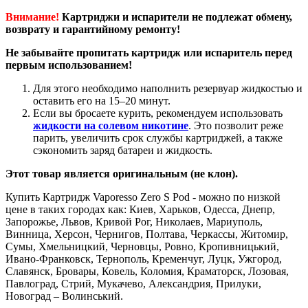
Внимание!
Картриджи и испарители не подлежат обмену,
возврату и гарантийному ремонту!
Не забывайте пропитать картридж или испаритель перед
первым использованием!
Для этого необходимо наполнить резервуар жидкостью и
оставить его на 15–20 минут.
Если вы бросаете курить, рекомендуем использовать
жидкости на солевом никотине
. Это позволит реже
парить, увеличить срок службы картриджей, а также
сэкономить заряд батареи и жидкость.
Этот товар является оригинальным (не клон).
Купить Картридж Vaporesso Zero S Pod - можно по низкой
цене в таких городах как: Киев, Харьков, Одесса, Днепр,
Запорожье, Львов, Кривой Рог, Николаев, Мариуполь,
Винница, Херсон, Чернигов, Полтава, Черкассы, Житомир,
Сумы, Хмельницкий, Черновцы, Ровно, Кропивницький,
Ивано-Франковск, Тернополь, Кременчуг, Луцк, Ужгород,
Славянск, Бровары, Ковель, Коломия, Краматорск, Лозовая,
Павлоград, Стрий, Мукачево, Александрия, Прилуки,
Новоград – Волинський.