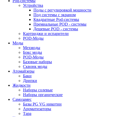
Pod-системы
Устройства
Поды с регулировкой мощности
Под системы с экраном
Квадратные Pod-системы
Премиальные POD - системы
Дешевые POD - системы
Картриджи и испарители
POD-Моды
Моды
Мехмоды
Бокс моды
POD-Моды
Базовые наборы
Сквонк моды
Атомайзеры
Баки
Дрипки
Жидкости
Наборы солевые
Наборы органические
Самозамес
Базы PG VG никотин
Ароматизаторы
Тара