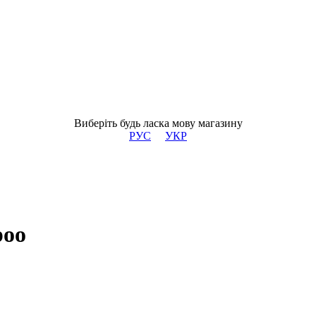
Виберіть будь ласка мову магазину
РУС
УКР
poo