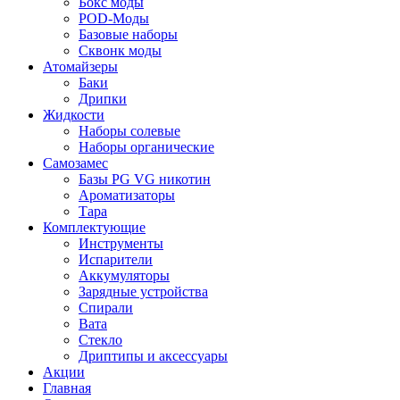
Бокс моды
POD-Моды
Базовые наборы
Сквонк моды
Атомайзеры
Баки
Дрипки
Жидкости
Наборы солевые
Наборы органические
Самозамес
Базы PG VG никотин
Ароматизаторы
Тара
Комплектующие
Инструменты
Испарители
Аккумуляторы
Зарядные устройства
Спирали
Вата
Стекло
Дриптипы и аксессуары
Акции
Главная