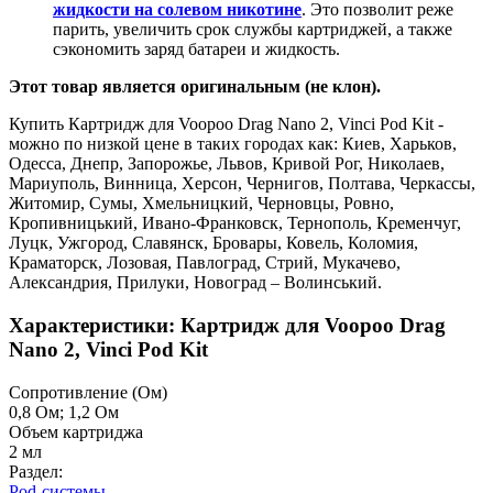
жидкости на солевом никотине
. Это позволит реже
парить, увеличить срок службы картриджей, а также
сэкономить заряд батареи и жидкость.
Этот товар является оригинальным (не клон).
Купить Картридж для Voopoo Drag Nano 2, Vinci Pod Kit -
можно по низкой цене в таких городах как: Киев, Харьков,
Одесса, Днепр, Запорожье, Львов, Кривой Рог, Николаев,
Мариуполь, Винница, Херсон, Чернигов, Полтава, Черкассы,
Житомир, Сумы, Хмельницкий, Черновцы, Ровно,
Кропивницький, Ивано-Франковск, Тернополь, Кременчуг,
Луцк, Ужгород, Славянск, Бровары, Ковель, Коломия,
Краматорск, Лозовая, Павлоград, Стрий, Мукачево,
Александрия, Прилуки, Новоград – Волинський.
Характеристики: Картридж для Voopoo Drag
Nano 2, Vinci Pod Kit
Cопротивление (Ом)
0,8 Ом; 1,2 Ом
Объем картриджа
2 мл
Раздел:
Pod-системы