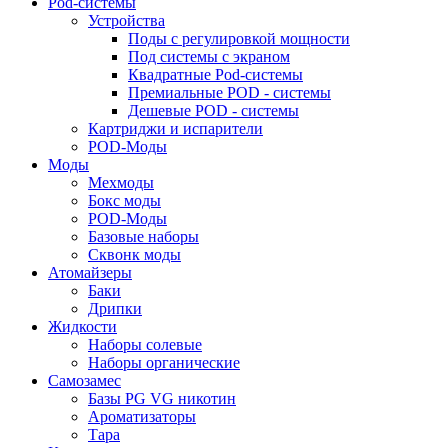
Pod-системы
Устройства
Поды с регулировкой мощности
Под системы с экраном
Квадратные Pod-системы
Премиальные POD - системы
Дешевые POD - системы
Картриджи и испарители
POD-Моды
Моды
Мехмоды
Бокс моды
POD-Моды
Базовые наборы
Сквонк моды
Атомайзеры
Баки
Дрипки
Жидкости
Наборы солевые
Наборы органические
Самозамес
Базы PG VG никотин
Ароматизаторы
Тара