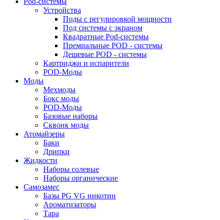
Pod-системы
Устройства
Поды с регулировкой мощности
Под системы с экраном
Квадратные Pod-системы
Премиальные POD - системы
Дешевые POD - системы
Картриджи и испарители
POD-Моды
Моды
Мехмоды
Бокс моды
POD-Моды
Базовые наборы
Сквонк моды
Атомайзеры
Баки
Дрипки
Жидкости
Наборы солевые
Наборы органические
Самозамес
Базы PG VG никотин
Ароматизаторы
Тара