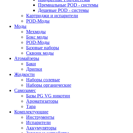
Премиальные POD - системы
Дешевые POD - системы
Картриджи и испарители
POD-Моды
Моды
Мехмоды
Бокс моды
POD-Моды
Базовые наборы
Сквонк моды
Атомайзеры
Баки
Дрипки
Жидкости
Наборы солевые
Наборы органические
Самозамес
Базы PG VG никотин
Ароматизаторы
Тара
Комплектующие
Инструменты
Испарители
Аккумуляторы