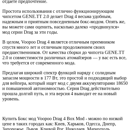
отдаете предпочтение.
Простота использования с отлично функционирующим
чипсетом GENE.TT 2.0 делает Drag 4 весьма удобным,
надежным и приятным повседневным бокс-модом. Опять же,
вы можете сами оценить, насколько далеко «продвинулся»
мод серии Drag за эти годы.
В целом, Voopoo Drag 4 является отличным преемником
спустя много лет и отличным продолжением своих
предшественников. От качества сборки до чипсета GENE.TT
2.0 и совместимости различных атомайзеров — у вас есть все,
что требуется от современного мода.
Предлагая широкий спектр функций наряду с солидным
запасом мощности в 177 Вт, это простой и подходящий выбор
для вейпера, который ищет мод с двумя аккумуляторами 18650
и повышенной автономностью. Серия Drag действительно
прошла долгий путь, и эта версия 4 выводит ее на новый
уровень.
Купить Бокс мод Voopoo Drag 4 Box Mod - можно по низкой
цене в таких городах как: Киев, Харьков, Одесса, Днепр,
Запорожье, Львов, Кривой Рог, Николаев, Мариуполь,