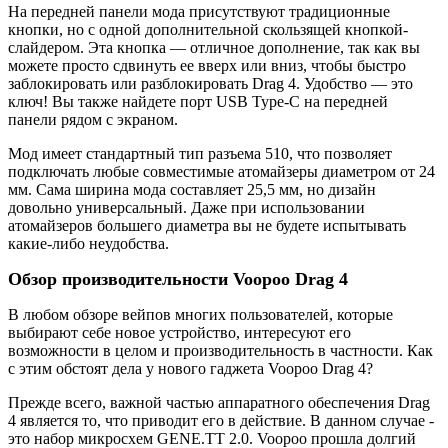
На передней панели мода присутствуют традиционные
кнопки, но с одной дополнительной скользящей кнопкой-
слайдером. Эта кнопка — отличное дополнение, так как вы
можете просто сдвинуть ее вверх или вниз, чтобы быстро
заблокировать или разблокировать Drag 4. Удобство — это
ключ! Вы также найдете порт USB Type-C на передней
панели рядом с экраном.
Мод имеет стандартный тип разъема 510, что позволяет
подключать любые совместимые атомайзеры диаметром от 24
мм. Сама ширина мода составляет 25,5 мм, но дизайн
довольно универсальный. Даже при использовании
атомайзеров большего диаметра вы не будете испытывать
какие-либо неудобства.
Обзор производительности Voopoo Drag 4
В любом обзоре вейпов многих пользователей, которые
выбирают себе новое устройство, интересуют его
возможности в целом и производительность в частности. Как
с этим обстоят дела у нового гаджета Voopoo Drag 4?
Прежде всего, важной частью аппаратного обеспечения Drag
4 является то, что приводит его в действие. В данном случае -
это набор микросхем GENE.TT 2.0. Voopoo прошла долгий