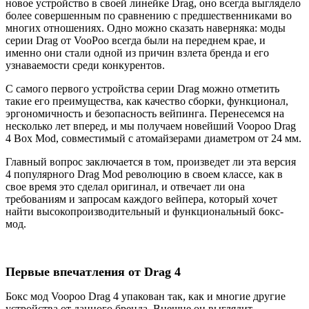
новое устройство в своей линейке Drag, оно всегда выглядело
более совершенным по сравнению с предшественниками во
многих отношениях. Одно можно сказать наверняка: моды
серии Drag от VooPoo всегда были на переднем крае, и
именно они стали одной из причин взлета бренда и его
узнаваемости среди конкурентов.
С самого первого устройства серии Drag можно отметить
такие его преимущества, как качество сборки, функционал,
эргономичность и безопасность вейпинга. Перенесемся на
несколько лет вперед, и мы получаем новейший Voopoo Drag
4 Box Mod, совместимый с атомайзерами диаметром от 24 мм.
Главный вопрос заключается в том, произведет ли эта версия
4 популярного Drag Mod революцию в своем классе, как в
свое время это сделал оригинал, и отвечает ли она
требованиям и запросам каждого вейпера, который хочет
найти высокопроизводительный и функциональный бокс-
мод.
Первые впечатления от Drag 4
Бокс мод Voopoo Drag 4 упакован так, как и многие другие
устройства от данного бренда. Внешне он выглядит,