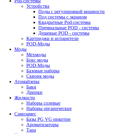
Pod-системы
Устройства
Поды с регулировкой мощности
Под системы с экраном
Квадратные Pod-системы
Премиальные POD - системы
Дешевые POD - системы
Картриджи и испарители
POD-Моды
Моды
Мехмоды
Бокс моды
POD-Моды
Базовые наборы
Сквонк моды
Атомайзеры
Баки
Дрипки
Жидкости
Наборы солевые
Наборы органические
Самозамес
Базы PG VG никотин
Ароматизаторы
Тара