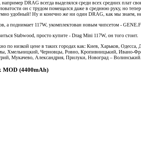
 например DRAG всегда выделялся среди всех средних плат сво
гловатости он с трудом помещался даже в среднюю руку, но те
езумно удобный! Ну и конечно же ни один DRAG, как мы знаем, не
хов, а поднимает 117W, укомплектован новым чипсетом - GENE.F
ться Stabwood, просто купите - Drag Mini 117W, он того стоит.
 по низкой цене в таких городах как: Киев, Харьков, Одесса, 
мы, Хмельницкий, Черновцы, Ровно, Кропивницький, Ивано-Фран
Стрий, Мукачево, Александрия, Прилуки, Новоград – Волинський
ox MOD (4400mAh)