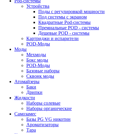
Pod-системы
Устройства
Поды с регулировкой мощности
Под системы с экраном
Квадратные Pod-системы
Премиальные POD - системы
Дешевые POD - системы
Картриджи и испарители
POD-Моды
Моды
Мехмоды
Бокс моды
POD-Моды
Базовые наборы
Сквонк моды
Атомайзеры
Баки
Дрипки
Жидкости
Наборы солевые
Наборы органические
Самозамес
Базы PG VG никотин
Ароматизаторы
Тара