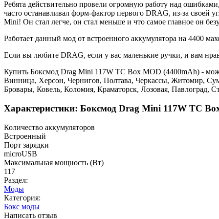
Ребята действительно провели огромную работу над ошибками,
часто останавливал форм-фактор первого DRAG, из-за своей у
Mini! Он стал легче, он стал меньше и что самое главное он б
Работает данный мод от встроенного аккумулятора на 4400 ма
Если вы любите DRAG, если у вас маленькие ручки, и вам нрави
Купить Боксмод Drag Mini 117W TC Box MOD (4400mAh) - можно
Винница, Херсон, Чернигов, Полтава, Черкассы, Житомир, Су
Бровары, Ковель, Коломия, Краматорск, Лозовая, Павлоград, 
Характеристики: Боксмод Drag Mini 117W TC B
Количество аккумуляторов
Встроенный
Порт зарядки
microUSB
Максимальная мощность (Вт)
117
Раздел:
Моды
Категория:
Бокс моды
Написать отзыв