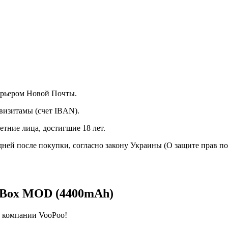
курьером Новой Почты.
визитамы (счет IBAN).
тние лица, достигшие 18 лет.
 дней после покупки, согласно закону Украины (О защите прав п
 Box MOD (4400mAh)
т компании VooPoo!