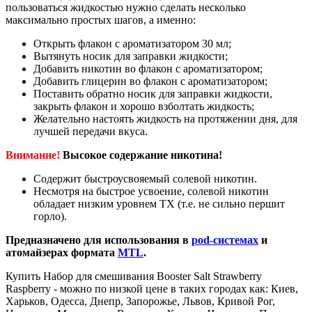
пользоваться жидкостью нужно сделать несколько
максимально простых шагов, а именно:
Открыть флакон с ароматизатором 30 мл;
Вытянуть носик для заправки жидкости;
Добавить никотин во флакон с ароматизатором;
Добавить глицерин во флакон с ароматизатором;
Поставить обратно носик для заправки жидкости,
закрыть флакон и хорошо взболтать жидкость;
Желательно настоять жидкость на протяжении дня, для
лучшей передачи вкуса.
Внимание!
Высокое содержание никотина!
Содержит быстроусвояемый солевой никотин.
Несмотря на быстрое усвоение, солевой никотин
обладает низким уровнем ТХ (т.е. не сильно першит
горло).
Предназначено для использования в
pod-системах
и
атомайзерах формата
MTL
.
Купить Набор для смешивания Booster Salt Strawberry
Raspberry - можно по низкой цене в таких городах как: Киев,
Харьков, Одесса, Днепр, Запорожье, Львов, Кривой Рог,