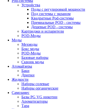
Pod-системы
Устройства
Поды с регулировкой мощности
Под системы с экраном
Квадратные Pod-системы
Премиальные POD - системы
Дешевые POD - системы
Картриджи и испарители
POD-Моды
Моды
Мехмоды
Бокс моды
POD-Моды
Базовые наборы
Сквонк моды
Атомайзеры
Баки
Дрипки
Жидкости
Наборы солевые
Наборы органические
Самозамес
Базы PG VG никотин
Ароматизаторы
Тара