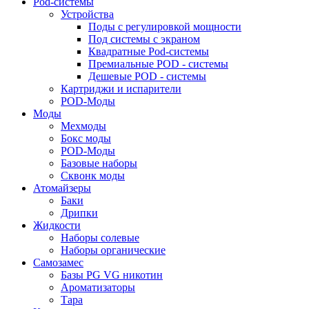
Pod-системы
Устройства
Поды с регулировкой мощности
Под системы с экраном
Квадратные Pod-системы
Премиальные POD - системы
Дешевые POD - системы
Картриджи и испарители
POD-Моды
Моды
Мехмоды
Бокс моды
POD-Моды
Базовые наборы
Сквонк моды
Атомайзеры
Баки
Дрипки
Жидкости
Наборы солевые
Наборы органические
Самозамес
Базы PG VG никотин
Ароматизаторы
Тара