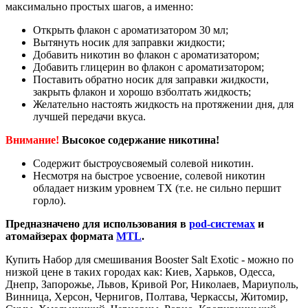
максимально простых шагов, а именно:
Открыть флакон с ароматизатором 30 мл;
Вытянуть носик для заправки жидкости;
Добавить никотин во флакон с ароматизатором;
Добавить глицерин во флакон с ароматизатором;
Поставить обратно носик для заправки жидкости,
закрыть флакон и хорошо взболтать жидкость;
Желательно настоять жидкость на протяжении дня, для
лучшей передачи вкуса.
Внимание!
Высокое содержание никотина!
Содержит быстроусвояемый солевой никотин.
Несмотря на быстрое усвоение, солевой никотин
обладает низким уровнем ТХ (т.е. не сильно першит
горло).
Предназначено для использования в
pod-системах
и
атомайзерах формата
MTL
.
Купить Набор для смешивания Booster Salt Exotic - можно по
низкой цене в таких городах как: Киев, Харьков, Одесса,
Днепр, Запорожье, Львов, Кривой Рог, Николаев, Мариуполь,
Винница, Херсон, Чернигов, Полтава, Черкассы, Житомир,