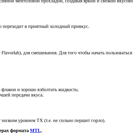
сивной ментоловой прохладой, создавая яркий и свежий вкусово
о переходит в приятный холодный привкус.
т Flavorlab), для смешивания. Для того чтобы начать пользоват
 флакон и хорошо взболтать жидкость;
чшей передачи вкуса.
 низким уровнем ТХ (т.е. не сильно першит горло).
ерах формата
MTL
.