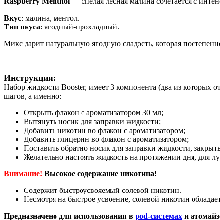
Raspberry Menthol
— спелая лесная малина сочетается с интен
Вкус
: малина, ментол.
Тип вкуса
: ягодный-прохладный.
Микс дарит натуральную ягодную сладость, которая постепенн
Инструкция:
Набор жидкости Booster, имеет 3 компонента (два из которых о
шагов, а именно:
Открыть флакон с ароматизатором 30 мл;
Вытянуть носик для заправки жидкости;
Добавить никотин во флакон с ароматизатором;
Добавить глицерин во флакон с ароматизатором;
Поставить обратно носик для заправки жидкости, закрыть
Желательно настоять жидкость на протяжении дня, для лу
Внимание!
Высокое содержание никотина!
Содержит быстроусвояемый солевой никотин.
Несмотря на быстрое усвоение, солевой никотин обладает
Предназначено для использования в
pod-системах
и атомайз