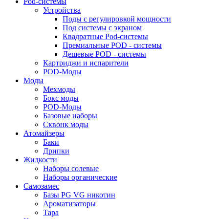
Pod-системы
Устройства
Поды с регулировкой мощности
Под системы с экраном
Квадратные Pod-системы
Премиальные POD - системы
Дешевые POD - системы
Картриджи и испарители
POD-Моды
Моды
Мехмоды
Бокс моды
POD-Моды
Базовые наборы
Сквонк моды
Атомайзеры
Баки
Дрипки
Жидкости
Наборы солевые
Наборы органические
Самозамес
Базы PG VG никотин
Ароматизаторы
Тара