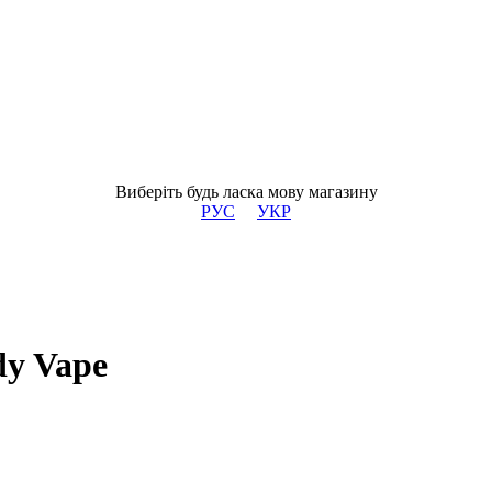
Виберіть будь ласка мову магазину
РУС
УКР
dy Vape