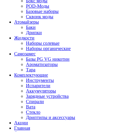
Бокс моды
POD-Моды
Базовые наборы
Сквонк моды
Атомайзеры
Баки
Дрипки
Жидкости
Наборы солевые
Наборы органические
Самозамес
Базы PG VG никотин
Ароматизаторы
Тара
Комплектующие
Инструменты
Испарители
Аккумуляторы
Зарядные устройства
Спирали
Вата
Стекло
Дриптипы и аксессуары
Акции
Главная