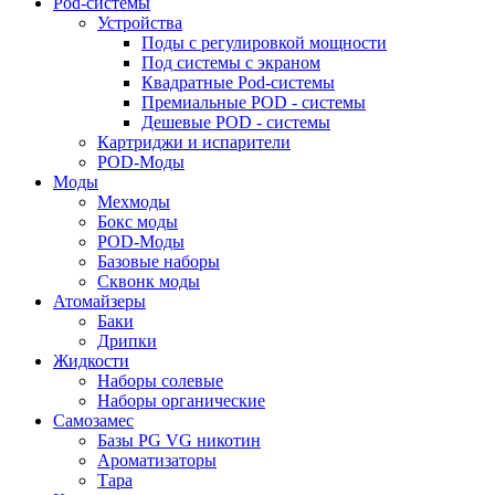
Pod-системы
Устройства
Поды с регулировкой мощности
Под системы с экраном
Квадратные Pod-системы
Премиальные POD - системы
Дешевые POD - системы
Картриджи и испарители
POD-Моды
Моды
Мехмоды
Бокс моды
POD-Моды
Базовые наборы
Сквонк моды
Атомайзеры
Баки
Дрипки
Жидкости
Наборы солевые
Наборы органические
Самозамес
Базы PG VG никотин
Ароматизаторы
Тара