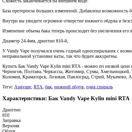
Схожесть заканчивается на внешнем виде.
База претерпела больших изменений. Добавлена возможность быс
Внутри вы увидите огромное отверстие нижнего обдува и безс
Изменение объема бака теперь происходит без увеличения его 
Диаметр 24.4мм, дриптип 810-й,
У Vandy Vape получился очень годный односпиральник с возм
неправильной установке ваты, так что будьте аккуратны.
Купить Бак Vandy Vape Kylin mini RTA - можно по низкой цене 
Чернигов, Полтава, Черкассы, Житомир, Сумы, Хмельницкий, 
Коломия, Краматорск, Лозовая, Павлоград, Стрий, Мукачево, 
Теги:
Augvape
,
RTA
,
бак
,
нижний обдув
,
одна спираль
Характеристики: Бак Vandy Vape Kylin mini RTA
Дриптип
810
Заправка
Верхняя
Обдув