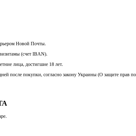
курьером Новой Почты.
визитамы (счет IBAN).
тние лица, достигшие 18 лет.
 дней после покупки, согласно закону Украины (О защите прав п
TA
pe.