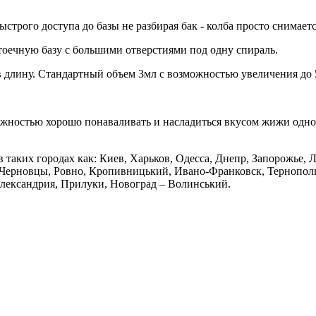
трого доступа до базы не разбирая бак - колба просто снимается
тоечную базу с большими отверстиями под одну спираль.
в длину. Стандартный объем 3мл с возможностью увеличения до 5
ожностью хорошо понаваливать и насладиться вкусом жижи одно
в таких городах как: Киев, Харьков, Одесса, Днепр, Запорожье,
Черновцы, Ровно, Кропивницький, Ивано-Франковск, Тернополь,
Александрия, Прилуки, Новоград – Волинський.